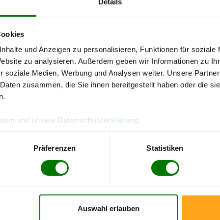
Details
4,93 von 5
4,90
Cookies
090 Bewertungen
316 B
nhalte und Anzeigen zu personalisieren, Funktionen für soziale
Landkreis Vogelsbergkreis
Website zu analysieren. Außerdem geben wir Informationen zu I
r soziale Medien, Werbung und Analysen weiter. Unsere Partner
re Pellets-Informationen
zu erhalten, wählen Sie bitte
Ihren O
 Daten zusammen, die Sie ihnen bereitgestellt haben oder die s
n.
Antrifttal
ssum
und unsere
Datenschutzerklärung
.
Gemünden (Felda)
Herbstein
Präferenzen
Statistiken
Lauterbach (Hessen)
Romrod
Schwalmtal
Auswahl erlauben