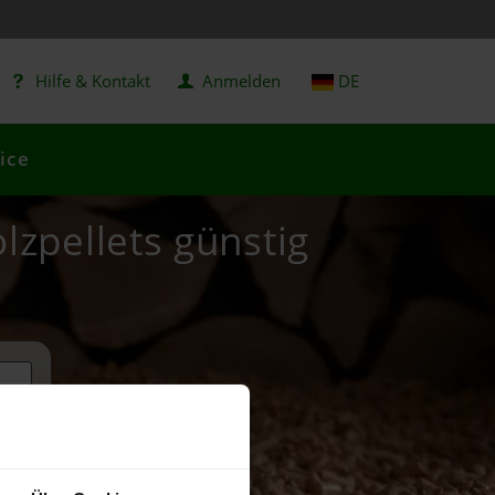
Hilfe & Kontakt
Anmelden
DE
ice
olzpellets günstig