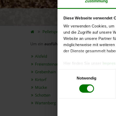
Zustimmung
Diese Webseite verwendet 
5.
Wir verwenden Cookies, um I
Pelletspreise
Bundesland
Hessen
und die Zugriffe auf unsere 
Website an unsere Partner fü
Um ein
ausführliches Preisangebot
und
nähe
möglicherweise mit weiteren
der Dienste gesammelt habe
Alsfeld
Hier finden Sie unser
Impre
Freiensteinau
Grebenhain
Einwilligungsauswahl
Notwendig
Kirtorf
Mücke
Schotten
Wartenberg