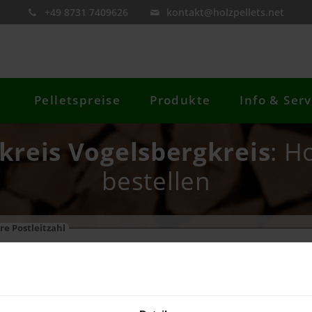
+49 8731 7409626
kontakt@holzpellets.net
Pelletspreise
Produkte
Info & Serv
kreis Vogelsbergkreis
: H
bestellen
re Postleitzahl
Preis berechnen