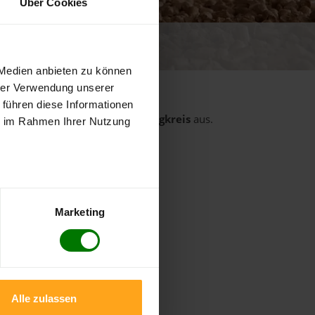
Über Cookies
 von 5
ewertungen
 Medien anbieten zu können
hrer Verwendung unserer
 führen diese Informationen
rt
aus dem Landkreis
Vogelsbergkreis
aus.
ie im Rahmen Ihrer Nutzung
Feldatal
Grebenau
Homberg
Marketing
Lautertal (Vogelsberg)
Schlitz
Ulrichstein
Alle zulassen