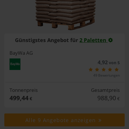
Günstigstes Angebot für
2 Paletten
BayWa AG
4,92
von 5
49 Bewertungen
Tonnenpreis
Gesamtpreis
499,44
988,90
€
€
Alle 9 Angebote anzeigen