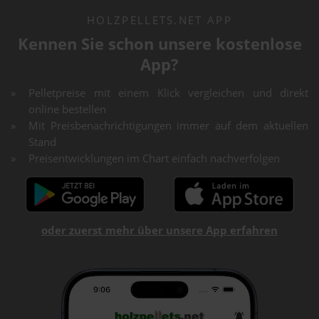
HOLZPELLETS.NET APP
Kennen Sie schon unsere kostenlose
App?
Pelletpreise mit einem Klick vergleichen und direkt
online bestellen
Mit Preisbenachrichtigungen immer auf dem aktuellen
Stand
Preisentwicklungen im Chart einfach nachverfolgen
oder zuerst mehr über unsere App erfahren