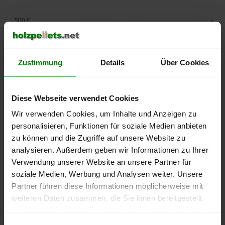
500 €
450 €
Zustimmung
Details
Über Cookies
400 €
350 €
Diese Webseite verwendet Cookies
300 €
Wir verwenden Cookies, um Inhalte und Anzeigen zu
personalisieren, Funktionen für soziale Medien anbieten
250 €
zu können und die Zugriffe auf unsere Website zu
September
Januar
Mai
analysieren. Außerdem geben wir Informationen zu Ihrer
2025
2026
2026
Verwendung unserer Website an unsere Partner für
lose Ware
Sackware
soziale Medien, Werbung und Analysen weiter. Unsere
Die aktuelle Preisentwicklung für Holzpellets in Deutschland
Partner führen diese Informationen möglicherweise mit
können Sie jederzeit auf unserer
Pelletspreise
-Seite
weiteren Daten zusammen, die Sie ihnen bereitgestellt
nachvollziehen.
haben oder die sie im Rahmen Ihrer Nutzung der Dienste
gesammelt haben.