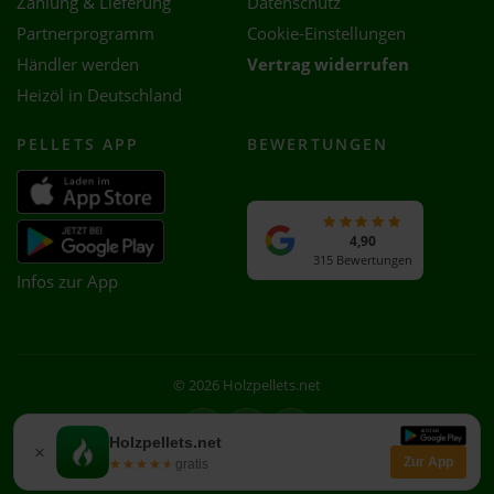
Zahlung & Lieferung
Datenschutz
Partnerprogramm
Cookie-Einstellungen
Händler werden
Vertrag widerrufen
Heizöl in Deutschland
PELLETS APP
BEWERTUNGEN
4,90
315 Bewertungen
Infos zur App
© 2026 Holzpellets.net
Facebook
Instagram
WhatsApp
Holzpellets.net
×
Zur App
★★★★★
★★★★★
gratis