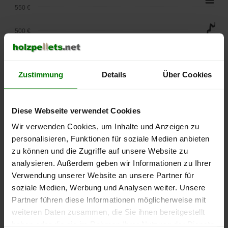
550 €
500 €
450 €
Zustimmung
Details
Über Cookies
400 €
350 €
Diese Webseite verwendet Cookies
300 €
Wir verwenden Cookies, um Inhalte und Anzeigen zu
personalisieren, Funktionen für soziale Medien anbieten
250 €
zu können und die Zugriffe auf unsere Website zu
September
Januar
Mai
analysieren. Außerdem geben wir Informationen zu Ihrer
2025
2026
2026
Verwendung unserer Website an unsere Partner für
lose Ware
Sackware
soziale Medien, Werbung und Analysen weiter. Unsere
Die aktuelle Preisentwicklung für Holzpellets in Deutschland
Partner führen diese Informationen möglicherweise mit
können Sie jederzeit auf unserer
Pelletspreise
-Seite
weiteren Daten zusammen, die Sie ihnen bereitgestellt
nachvollziehen.
haben oder die sie im Rahmen Ihrer Nutzung der Dienste