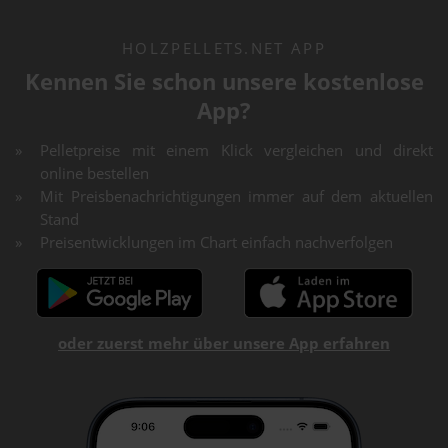
HOLZPELLETS.NET APP
Kennen Sie schon unsere kostenlose
App?
Pelletpreise mit einem Klick vergleichen und direkt
online bestellen
Mit Preisbenachrichtigungen immer auf dem aktuellen
Stand
Preisentwicklungen im Chart einfach nachverfolgen
oder zuerst mehr über unsere App erfahren