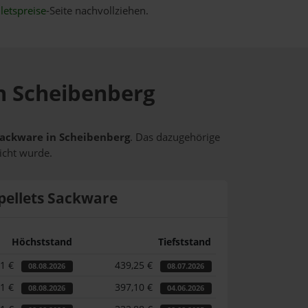
letspreise
-Seite nachvollziehen.
in Scheibenberg
 Sackware in Scheibenberg
. Das dazugehörige
icht wurde.
pellets Sackware
Höchststand
Tiefststand
31 €
439,25 €
08.08.2026
08.07.2026
31 €
397,10 €
08.08.2026
04.06.2026