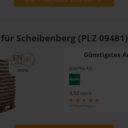
Alle 7 Angebote anzeigen
 für Scheibenberg (PLZ 09481)
Günstigstes A
BayWa AG
DE314
4,92
von 5
48 Bewertungen