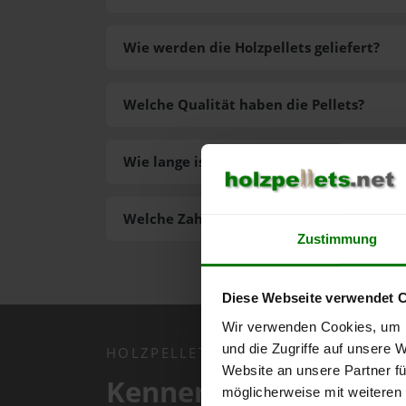
Wie werden die Holzpellets geliefert?
Welche Qualität haben die Pellets?
Wie lange ist die Lieferzeit der Pellets?
Welche Zahlungsarten gibt es?
Zustimmung
Diese Webseite verwendet 
Wir verwenden Cookies, um I
und die Zugriffe auf unsere 
HOLZPELLETS.NET APP
Website an unsere Partner fü
Kennen Sie schon uns
möglicherweise mit weiteren