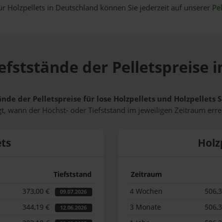
ür Holzpellets in Deutschland können Sie jederzeit auf unserer
Pel
efststände der Pelletspreise 
ände der Pelletspreise für lose Holzpellets und Holzpellets
t, wann der Höchst- oder Tiefststand im jeweiligen Zeitraum erre
ets
Holz
Tiefststand
Zeitraum
373,00 €
4 Wochen
506,
09.07.2026
344,19 €
3 Monate
506,
12.06.2026