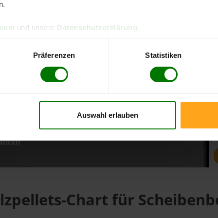
n.
ssum
und unsere
Datenschutzerklärung
.
d direkt online bestellen
m aktuellen Stand
Präferenzen
Statistiken
erfolgen
Auswahl erlauben
fahren
lzpellets-Chart für Scheibenb