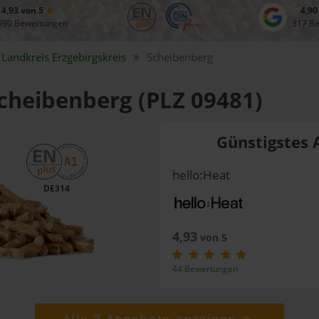
4,93 von 5
4,90
090 Bewertungen
317 B
Landkreis
Erzgebirgskreis
Scheibenberg
Scheibenberg (PLZ 09481)
Günstigstes 
hello:Heat
DE314
4,93
von 5
44 Bewertungen