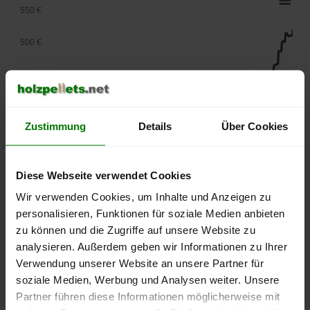
550 €
500 €
450 €
400 €
Zustimmung
Details
Über Cookies
350 €
300 €
Diese Webseite verwendet Cookies
Wir verwenden Cookies, um Inhalte und Anzeigen zu
250 €
September
Januar
Mai
personalisieren, Funktionen für soziale Medien anbieten
2025
2026
2026
zu können und die Zugriffe auf unsere Website zu
lose Ware
Sackware
analysieren. Außerdem geben wir Informationen zu Ihrer
Verwendung unserer Website an unsere Partner für
Die aktuelle Preisentwicklung für Holzpellets in Deutschland
soziale Medien, Werbung und Analysen weiter. Unsere
können Sie jederzeit auf unserer
Pelletspreise
-Seite
Partner führen diese Informationen möglicherweise mit
nachvollziehen.