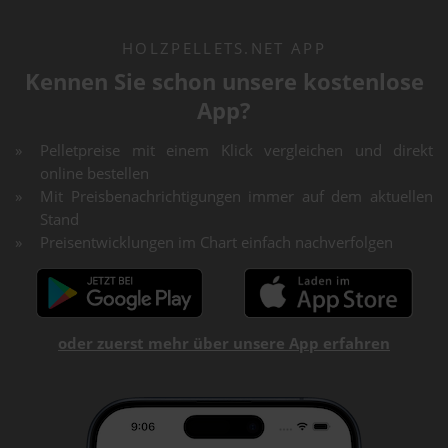
HOLZPELLETS.NET APP
Kennen Sie schon unsere kostenlose
App?
Pelletpreise mit einem Klick vergleichen und direkt
online bestellen
Mit Preisbenachrichtigungen immer auf dem aktuellen
Stand
Preisentwicklungen im Chart einfach nachverfolgen
oder zuerst mehr über unsere App erfahren