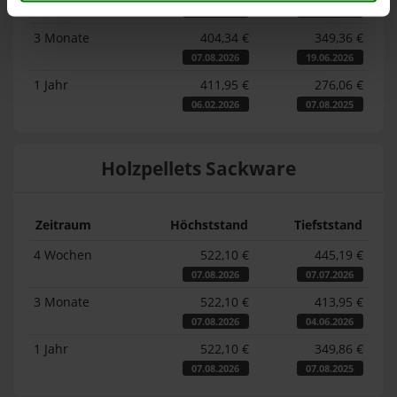
07.08.2026
07.07.2026
3 Monate
404,34 €
349,36 €
07.08.2026
19.06.2026
1 Jahr
411,95 €
276,06 €
06.02.2026
07.08.2025
Holzpellets Sackware
Zeitraum
Höchststand
Tiefststand
4 Wochen
522,10 €
445,19 €
07.08.2026
07.07.2026
3 Monate
522,10 €
413,95 €
07.08.2026
04.06.2026
1 Jahr
522,10 €
349,86 €
07.08.2026
07.08.2025