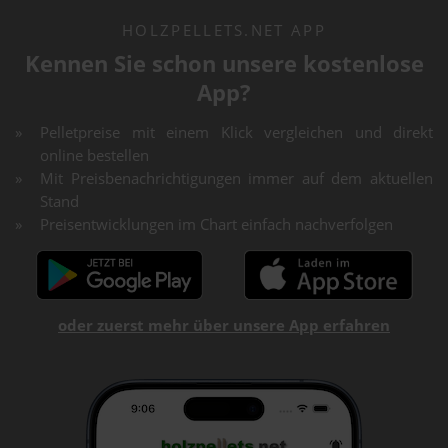
HOLZPELLETS.NET APP
Kennen Sie schon unsere kostenlose
App?
Pelletpreise mit einem Klick vergleichen und direkt
online bestellen
Mit Preisbenachrichtigungen immer auf dem aktuellen
Stand
Preisentwicklungen im Chart einfach nachverfolgen
oder zuerst mehr über unsere App erfahren