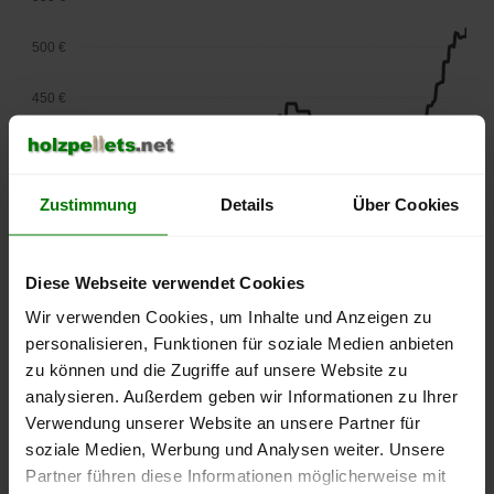
500 €
450 €
400 €
350 €
Zustimmung
Details
Über Cookies
300 €
Diese Webseite verwendet Cookies
250 €
Wir verwenden Cookies, um Inhalte und Anzeigen zu
September
Januar
Mai
2025
2026
2026
personalisieren, Funktionen für soziale Medien anbieten
zu können und die Zugriffe auf unsere Website zu
lose Ware
Sackware
analysieren. Außerdem geben wir Informationen zu Ihrer
Die aktuelle Preisentwicklung für Holzpellets in Deutschland
Verwendung unserer Website an unsere Partner für
können Sie jederzeit auf unserer
Pelletspreise
-Seite
soziale Medien, Werbung und Analysen weiter. Unsere
nachvollziehen.
Partner führen diese Informationen möglicherweise mit