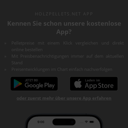
HOLZPELLETS.NET APP
Kennen Sie schon unsere kostenlose
App?
Pelletpreise mit einem Klick vergleichen und direkt
online bestellen
Mit Preisbenachrichtigungen immer auf dem aktuellen
Stand
Preisentwicklungen im Chart einfach nachverfolgen
oder zuerst mehr über unsere App erfahren