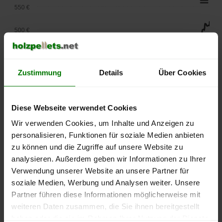
550 €
500 €
450 €
Zustimmung
Details
Über Cookies
400 €
350 €
Diese Webseite verwendet Cookies
300 €
Wir verwenden Cookies, um Inhalte und Anzeigen zu
personalisieren, Funktionen für soziale Medien anbieten
250 €
zu können und die Zugriffe auf unsere Website zu
September
Januar
Mai
analysieren. Außerdem geben wir Informationen zu Ihrer
2025
2026
2026
Verwendung unserer Website an unsere Partner für
lose Ware
Sackware
soziale Medien, Werbung und Analysen weiter. Unsere
Die aktuelle Preisentwicklung für Holzpellets in Deutschland
Partner führen diese Informationen möglicherweise mit
können Sie jederzeit auf unserer
Pelletspreise
-Seite
weiteren Daten zusammen, die Sie ihnen bereitgestellt
nachvollziehen.
haben oder die sie im Rahmen Ihrer Nutzung der Dienste