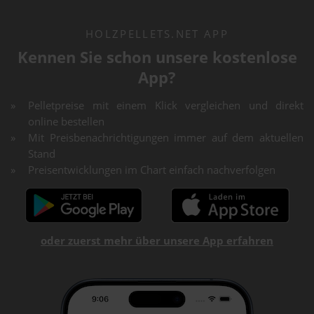
HOLZPELLETS.NET APP
Kennen Sie schon unsere kostenlose
App?
Pelletpreise mit einem Klick vergleichen und direkt
online bestellen
Mit Preisbenachrichtigungen immer auf dem aktuellen
Stand
Preisentwicklungen im Chart einfach nachverfolgen
oder zuerst mehr über unsere App erfahren