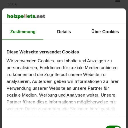
550 €
500 €
450 €
Zustimmung
Details
Über Cookies
400 €
Diese Webseite verwendet Cookies
350 €
Wir verwenden Cookies, um Inhalte und Anzeigen zu
personalisieren, Funktionen für soziale Medien anbieten
300 €
zu können und die Zugriffe auf unsere Website zu
analysieren. Außerdem geben wir Informationen zu Ihrer
250 €
September
Januar
Mai
Verwendung unserer Website an unsere Partner für
2025
2026
2026
soziale Medien, Werbung und Analysen weiter. Unsere
lose Ware
Sackware
Partner führen diese Informationen möglicherweise mit
weiteren Daten zusammen, die Sie ihnen bereitgestellt
Die aktuelle Preisentwicklung für Holzpellets in Deutschland
haben oder die sie im Rahmen Ihrer Nutzung der Dienste
können Sie jederzeit auf unserer
Pelletspreise
-Seite
gesammelt haben.
Einwilligungsauswahl
nachvollziehen.