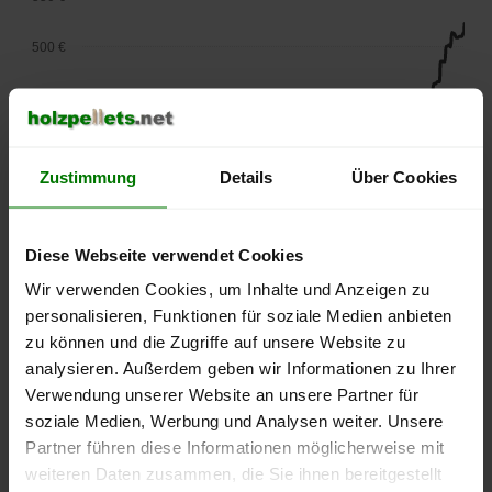
500 €
450 €
400 €
Zustimmung
Details
Über Cookies
350 €
300 €
Diese Webseite verwendet Cookies
Wir verwenden Cookies, um Inhalte und Anzeigen zu
250 €
personalisieren, Funktionen für soziale Medien anbieten
September
Januar
Mai
2025
2026
2026
zu können und die Zugriffe auf unsere Website zu
analysieren. Außerdem geben wir Informationen zu Ihrer
lose Ware
Sackware
Verwendung unserer Website an unsere Partner für
Die aktuelle Preisentwicklung für Holzpellets in Deutschland
soziale Medien, Werbung und Analysen weiter. Unsere
können Sie jederzeit auf unserer
Pelletspreise
-Seite
Partner führen diese Informationen möglicherweise mit
nachvollziehen.
weiteren Daten zusammen, die Sie ihnen bereitgestellt