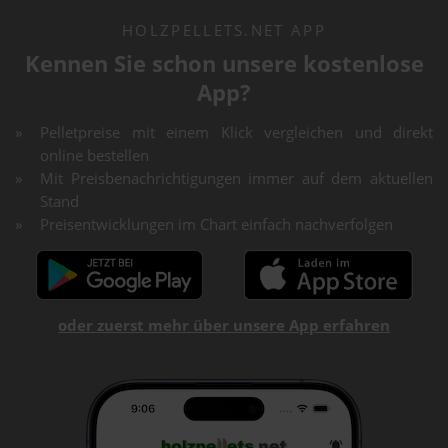
HOLZPELLETS.NET APP
Kennen Sie schon unsere kostenlose
App?
Pelletpreise mit einem Klick vergleichen und direkt
online bestellen
Mit Preisbenachrichtigungen immer auf dem aktuellen
Stand
Preisentwicklungen im Chart einfach nachverfolgen
oder zuerst mehr über unsere App erfahren