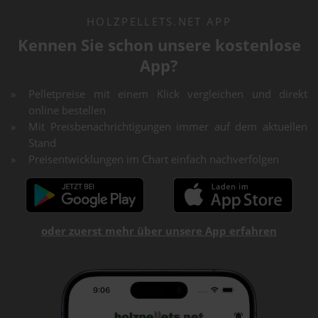
HOLZPELLETS.NET APP
Kennen Sie schon unsere kostenlose
App?
Pelletpreise mit einem Klick vergleichen und direkt
online bestellen
Mit Preisbenachrichtigungen immer auf dem aktuellen
Stand
Preisentwicklungen im Chart einfach nachverfolgen
oder zuerst mehr über unsere App erfahren