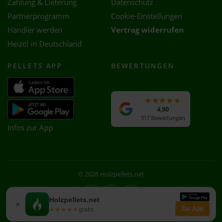
Zahlung & Lieferung
Datenschutz
Partnerprogramm
Cookie-Einstellungen
Händler werden
Vertrag widerrufen
Heizöl in Deutschland
PELLETS APP
BEWERTUNGEN
4,90
317 Bewertungen
Infos zur App
© 2026 Holzpellets.net
Facebook
Instagram
WhatsApp
Holzpellets.net
×
Zur App
★★★★★
★★★★★
gratis