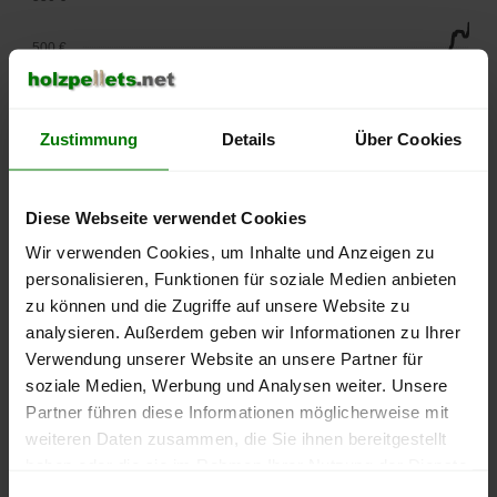
500 €
450 €
Zustimmung
Details
Über Cookies
400 €
350 €
Diese Webseite verwendet Cookies
Wir verwenden Cookies, um Inhalte und Anzeigen zu
300 €
personalisieren, Funktionen für soziale Medien anbieten
250 €
zu können und die Zugriffe auf unsere Website zu
September
Januar
Mai
analysieren. Außerdem geben wir Informationen zu Ihrer
2025
2026
2026
Verwendung unserer Website an unsere Partner für
lose Ware
Sackware
soziale Medien, Werbung und Analysen weiter. Unsere
Die aktuelle Preisentwicklung für Holzpellets in Deutschland
Partner führen diese Informationen möglicherweise mit
können Sie jederzeit auf unserer
Pelletspreise
-Seite
weiteren Daten zusammen, die Sie ihnen bereitgestellt
nachvollziehen.
haben oder die sie im Rahmen Ihrer Nutzung der Dienste
gesammelt haben.