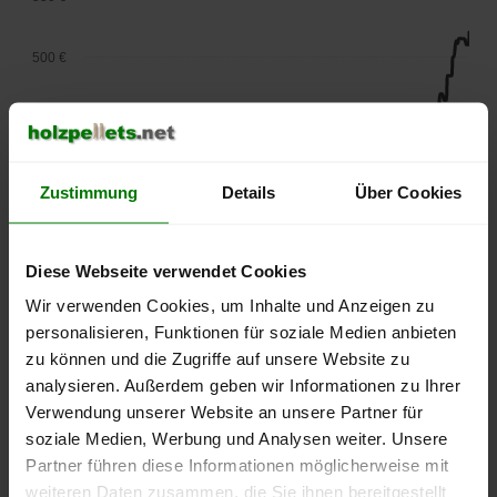
500 €
450 €
400 €
Zustimmung
Details
Über Cookies
350 €
Diese Webseite verwendet Cookies
300 €
Wir verwenden Cookies, um Inhalte und Anzeigen zu
September
Januar
Mai
personalisieren, Funktionen für soziale Medien anbieten
2025
2026
2026
zu können und die Zugriffe auf unsere Website zu
lose Ware
Sackware
analysieren. Außerdem geben wir Informationen zu Ihrer
Die aktuelle Preisentwicklung für Holzpellets in Deutschland
Verwendung unserer Website an unsere Partner für
können Sie jederzeit auf unserer
Pelletspreise
-Seite
soziale Medien, Werbung und Analysen weiter. Unsere
nachvollziehen.
Partner führen diese Informationen möglicherweise mit
weiteren Daten zusammen, die Sie ihnen bereitgestellt