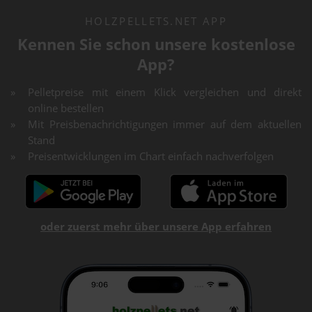
HOLZPELLETS.NET APP
Kennen Sie schon unsere kostenlose
App?
Pelletpreise mit einem Klick vergleichen und direkt
online bestellen
Mit Preisbenachrichtigungen immer auf dem aktuellen
Stand
Preisentwicklungen im Chart einfach nachverfolgen
oder zuerst mehr über unsere App erfahren