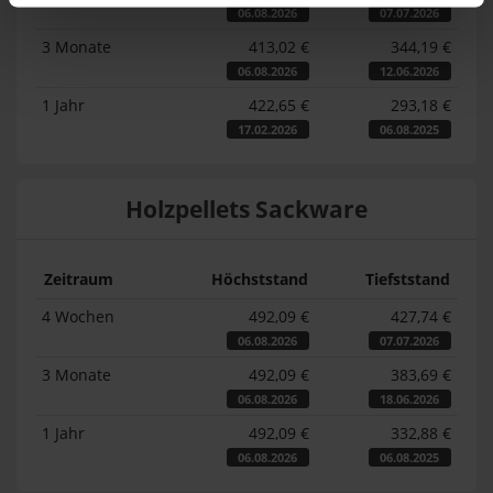
06.08.2026
07.07.2026
3 Monate
413,02 €
344,19 €
06.08.2026
12.06.2026
1 Jahr
422,65 €
293,18 €
17.02.2026
06.08.2025
Holzpellets Sackware
Zeitraum
Höchststand
Tiefststand
4 Wochen
492,09 €
427,74 €
06.08.2026
07.07.2026
3 Monate
492,09 €
383,69 €
06.08.2026
18.06.2026
1 Jahr
492,09 €
332,88 €
06.08.2026
06.08.2025