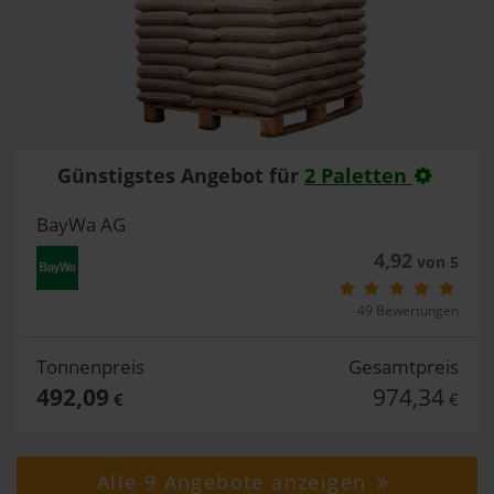
Günstigstes Angebot für
2 Paletten
BayWa AG
4,92
von 5
49 Bewertungen
Tonnenpreis
Gesamtpreis
492,09
974,34
€
€
Alle 9 Angebote anzeigen