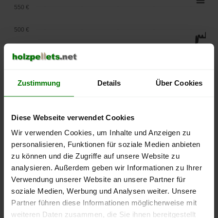
550 €
500 €
450 €
400 €
Zustimmung
Details
Über Cookies
350 €
Diese Webseite verwendet Cookies
300 €
Wir verwenden Cookies, um Inhalte und Anzeigen zu
250 €
personalisieren, Funktionen für soziale Medien anbieten
September
Januar
Mai
zu können und die Zugriffe auf unsere Website zu
2025
2026
2026
analysieren. Außerdem geben wir Informationen zu Ihrer
lose Ware
Sackware
Verwendung unserer Website an unsere Partner für
Die aktuelle Preisentwicklung für Holzpellets in Deutschland
soziale Medien, Werbung und Analysen weiter. Unsere
können Sie jederzeit auf unserer
Pelletspreise
-Seite
Partner führen diese Informationen möglicherweise mit
nachvollziehen.
weiteren Daten zusammen, die Sie ihnen bereitgestellt