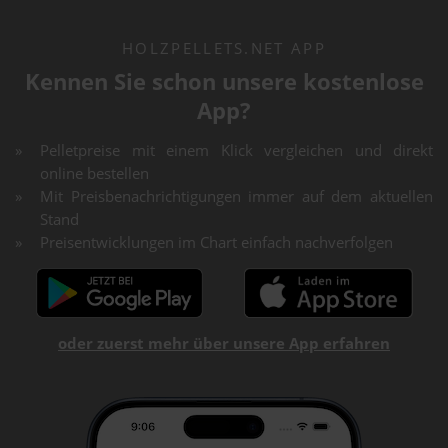
HOLZPELLETS.NET APP
Kennen Sie schon unsere kostenlose
App?
Pelletpreise mit einem Klick vergleichen und direkt
online bestellen
Mit Preisbenachrichtigungen immer auf dem aktuellen
Stand
Preisentwicklungen im Chart einfach nachverfolgen
oder zuerst mehr über unsere App erfahren