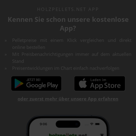
HOLZPELLETS.NET APP
Kennen Sie schon unsere kostenlose
App?
Pelletpreise mit einem Klick vergleichen und direkt
online bestellen
Mit Preisbenachrichtigungen immer auf dem aktuellen
Stand
Preisentwicklungen im Chart einfach nachverfolgen
oder zuerst mehr über unsere App erfahren