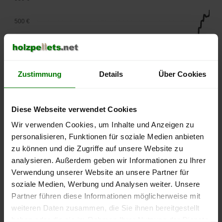
500 €
450 €
400 €
Zustimmung
Details
Über Cookies
350 €
Diese Webseite verwendet Cookies
300 €
Wir verwenden Cookies, um Inhalte und Anzeigen zu
250 €
personalisieren, Funktionen für soziale Medien anbieten
September
Januar
Mai
zu können und die Zugriffe auf unsere Website zu
2025
2026
2026
analysieren. Außerdem geben wir Informationen zu Ihrer
lose Ware
Sackware
Verwendung unserer Website an unsere Partner für
Die aktuelle Preisentwicklung für Holzpellets in Deutschland
soziale Medien, Werbung und Analysen weiter. Unsere
können Sie jederzeit auf unserer
Pelletspreise
-Seite
Partner führen diese Informationen möglicherweise mit
nachvollziehen.
weiteren Daten zusammen, die Sie ihnen bereitgestellt
haben oder die sie im Rahmen Ihrer Nutzung der Dienste