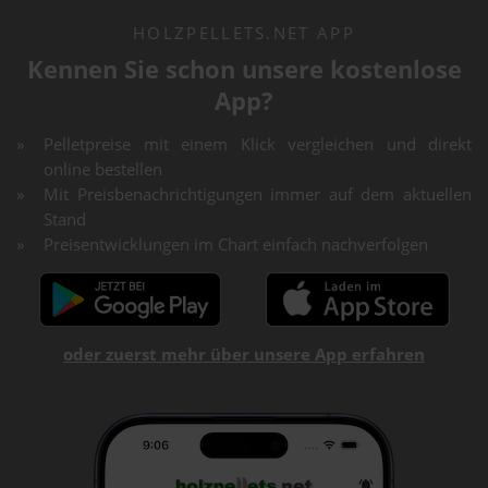
HOLZPELLETS.NET APP
Kennen Sie schon unsere kostenlose
App?
Pelletpreise mit einem Klick vergleichen und direkt
online bestellen
Mit Preisbenachrichtigungen immer auf dem aktuellen
Stand
Preisentwicklungen im Chart einfach nachverfolgen
oder zuerst mehr über unsere App erfahren