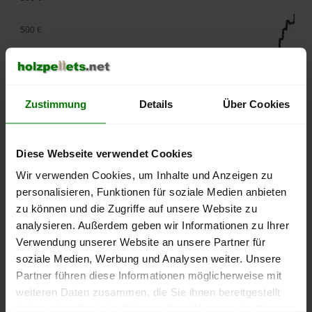
500 €
450 €
400 €
Zustimmung
Details
Über Cookies
350 €
Diese Webseite verwendet Cookies
300 €
Wir verwenden Cookies, um Inhalte und Anzeigen zu
250 €
personalisieren, Funktionen für soziale Medien anbieten
September
Januar
Mai
zu können und die Zugriffe auf unsere Website zu
2025
2026
2026
analysieren. Außerdem geben wir Informationen zu Ihrer
lose Ware
Sackware
Verwendung unserer Website an unsere Partner für
Die aktuelle Preisentwicklung für Holzpellets in Deutschland
soziale Medien, Werbung und Analysen weiter. Unsere
können Sie jederzeit auf unserer
Pelletspreise
-Seite
Partner führen diese Informationen möglicherweise mit
nachvollziehen.
weiteren Daten zusammen, die Sie ihnen bereitgestellt
haben oder die sie im Rahmen Ihrer Nutzung der Dienste