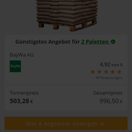
Günstigstes Angebot für
2 Paletten
BayWa AG
4,92
von 5
48 Bewertungen
Tonnenpreis
Gesamtpreis
503,28
996,50
€
€
Alle 8 Angebote anzeigen