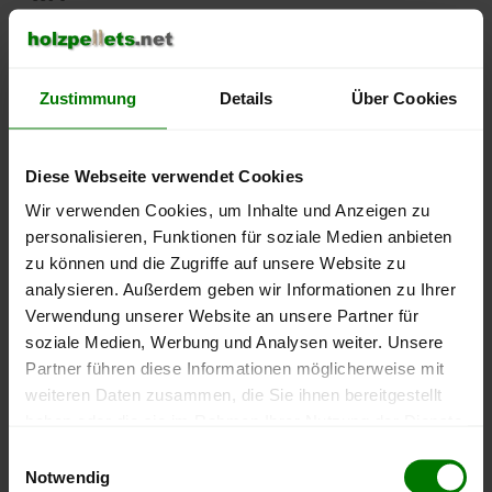
500 €
Zustimmung
Details
Über Cookies
450 €
Diese Webseite verwendet Cookies
400 €
Wir verwenden Cookies, um Inhalte und Anzeigen zu
personalisieren, Funktionen für soziale Medien anbieten
350 €
zu können und die Zugriffe auf unsere Website zu
analysieren. Außerdem geben wir Informationen zu Ihrer
300 €
Verwendung unserer Website an unsere Partner für
September
Januar
Mai
2025
2026
2026
soziale Medien, Werbung und Analysen weiter. Unsere
Partner führen diese Informationen möglicherweise mit
lose Ware
Sackware
weiteren Daten zusammen, die Sie ihnen bereitgestellt
Die aktuelle Preisentwicklung für Holzpellets in Deutschland
haben oder die sie im Rahmen Ihrer Nutzung der Dienste
können Sie jederzeit auf unserer
Pelletspreise
-Seite
gesammelt haben.
Einwilligungsauswahl
nachvollziehen.
Notwendig