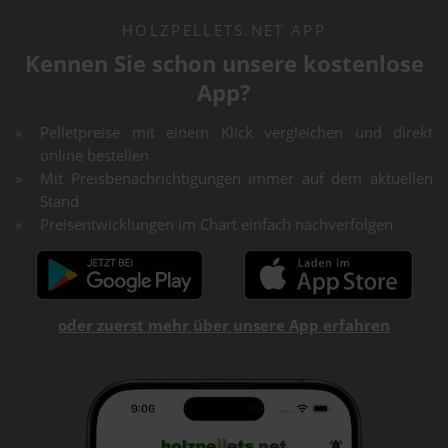
HOLZPELLETS.NET APP
Kennen Sie schon unsere kostenlose
App?
Pelletpreise mit einem Klick vergleichen und direkt
online bestellen
Mit Preisbenachrichtigungen immer auf dem aktuellen
Stand
Preisentwicklungen im Chart einfach nachverfolgen
oder zuerst mehr über unsere App erfahren