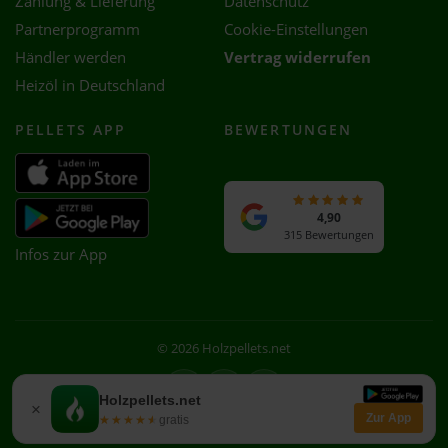
Zahlung & Lieferung
Datenschutz
Partnerprogramm
Cookie-Einstellungen
Händler werden
Vertrag widerrufen
Heizöl in Deutschland
PELLETS APP
BEWERTUNGEN
4,90
315 Bewertungen
Infos zur App
© 2026 Holzpellets.net
Facebook
Instagram
WhatsApp
Holzpellets.net
×
Zur App
★★★★★
★★★★★
gratis