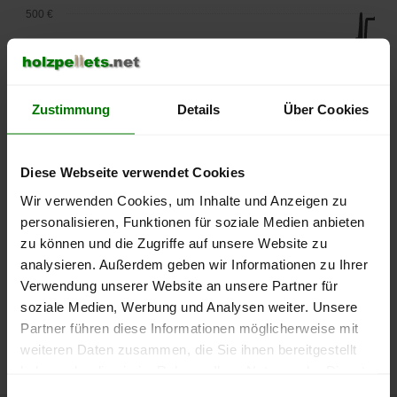
500 €
450 €
400 €
Zustimmung
Details
Über Cookies
350 €
Diese Webseite verwendet Cookies
300 €
Wir verwenden Cookies, um Inhalte und Anzeigen zu
250 €
personalisieren, Funktionen für soziale Medien anbieten
September
Januar
Mai
zu können und die Zugriffe auf unsere Website zu
2025
2026
2026
analysieren. Außerdem geben wir Informationen zu Ihrer
lose Ware
Sackware
Verwendung unserer Website an unsere Partner für
Die aktuelle Preisentwicklung für Holzpellets in Deutschland
soziale Medien, Werbung und Analysen weiter. Unsere
können Sie jederzeit auf unserer
Pelletspreise
-Seite
Partner führen diese Informationen möglicherweise mit
nachvollziehen.
weiteren Daten zusammen, die Sie ihnen bereitgestellt
haben oder die sie im Rahmen Ihrer Nutzung der Dienste
gesammelt haben.