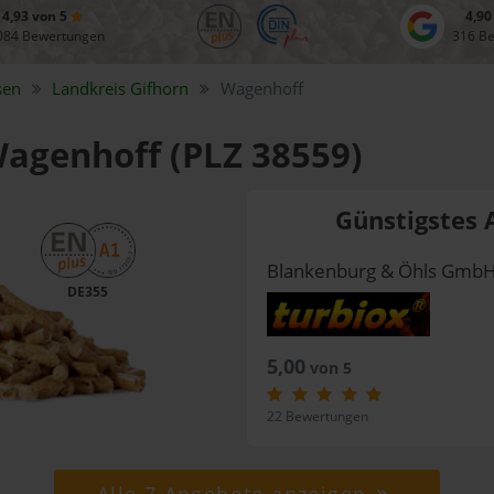
4,93 von 5
4,90
084 Bewertungen
316 B
sen
Landkreis
Gifhorn
Wagenhoff
Wagenhoff (PLZ 38559)
Günstigstes 
Blankenburg & Öhls Gmb
DE355
5,00
von 5
22 Bewertungen