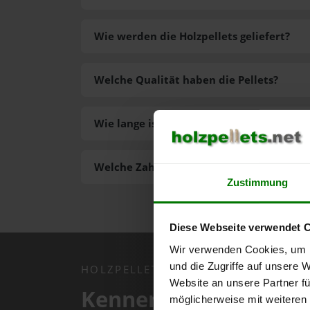
Wie werden die Holzpellets geliefert?
Welche Qualität haben die Pellets?
Wie lange ist die Lieferzeit der Pellets?
Welche Zahlungsarten gibt es?
Zustimmung
Diese Webseite verwendet 
Wir verwenden Cookies, um I
und die Zugriffe auf unsere 
HOLZPELLETS.NET APP
Website an unsere Partner fü
Kennen Sie schon uns
möglicherweise mit weiteren