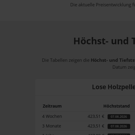
Die aktuelle Preisentwicklung f
Höchst- und T
Die Tabellen zeigen die
Höchst- und Tiefsts
Datum zeig
Lose Holzpell
Zeitraum
Höchststand
4 Wochen
423,51 €
07.08.2026
3 Monate
423,51 €
07.08.2026