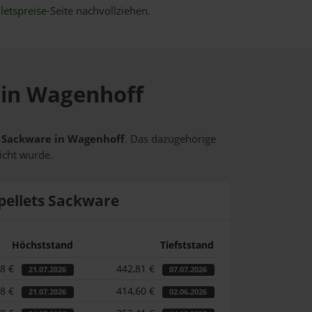
letspreise
-Seite nachvollziehen.
e in Wagenhoff
ts Sackware in Wagenhoff
. Das dazugehörige
icht wurde.
pellets Sackware
Höchststand
Tiefststand
58 €
442,81 €
21.07.2026
07.07.2026
58 €
414,60 €
21.07.2026
02.06.2026