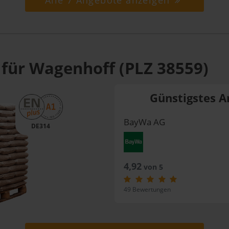
Alle 7 Angebote anzeigen
 für Wagenhoff (PLZ 38559)
Günstigstes A
BayWa AG
DE314
4,92
von 5
49 Bewertungen