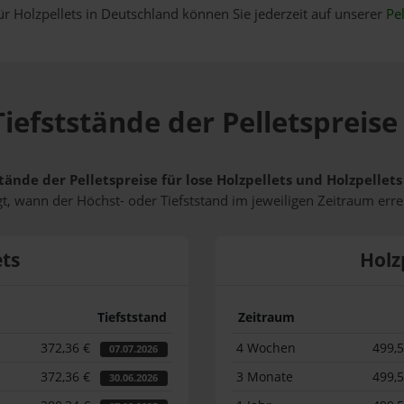
ür Holzpellets in Deutschland können Sie jederzeit auf unserer
Pel
iefststände der Pelletspreis
tände der Pelletspreise für lose Holzpellets und Holzpelle
t, wann der Höchst- oder Tiefststand im jeweiligen Zeitraum erre
ets
Holz
Tiefststand
Zeitraum
372,36 €
4 Wochen
499,
07.07.2026
372,36 €
3 Monate
499,
30.06.2026