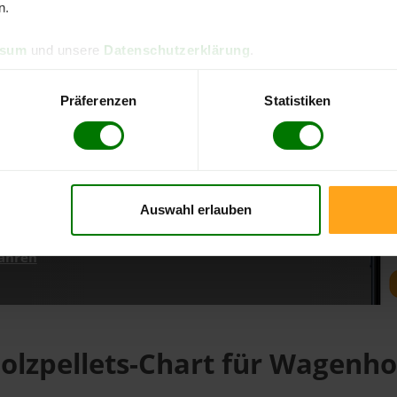
n.
ssum
und unsere
Datenschutzerklärung
.
d direkt online bestellen
m aktuellen Stand
Präferenzen
Statistiken
erfolgen
Auswahl erlauben
fahren
olzpellets-Chart für Wagenho