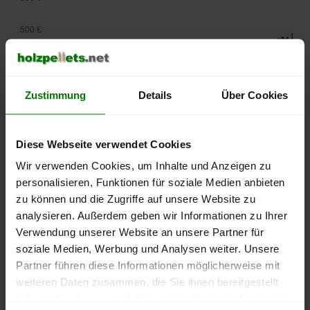
500 €
450 €
400 €
Zustimmung
Details
Über Cookies
350 €
Diese Webseite verwendet Cookies
300 €
Wir verwenden Cookies, um Inhalte und Anzeigen zu
personalisieren, Funktionen für soziale Medien anbieten
250 €
zu können und die Zugriffe auf unsere Website zu
September
Januar
Mai
2025
2026
2026
analysieren. Außerdem geben wir Informationen zu Ihrer
Verwendung unserer Website an unsere Partner für
lose Ware
Sackware
soziale Medien, Werbung und Analysen weiter. Unsere
Die aktuelle Preisentwicklung für Holzpellets in Deutschland
Partner führen diese Informationen möglicherweise mit
können Sie jederzeit auf unserer
Pelletspreise
-Seite
weiteren Daten zusammen, die Sie ihnen bereitgestellt
nachvollziehen.
haben oder die sie im Rahmen Ihrer Nutzung der Dienste