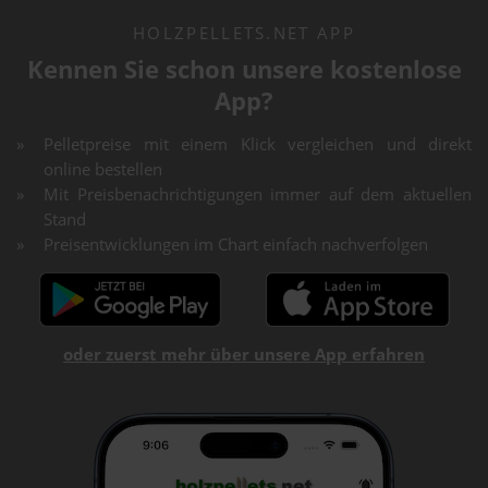
HOLZPELLETS.NET APP
Kennen Sie schon unsere kostenlose
App?
Pelletpreise mit einem Klick vergleichen und direkt
online bestellen
Mit Preisbenachrichtigungen immer auf dem aktuellen
Stand
Preisentwicklungen im Chart einfach nachverfolgen
oder zuerst mehr über unsere App erfahren