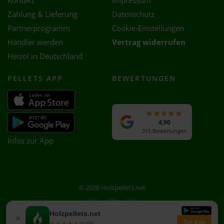
Kontakt
Impressum
Zahlung & Lieferung
Datenschutz
Partnerprogramm
Cookie-Einstellungen
Händler werden
Vertrag widerrufen
Heizöl in Deutschland
PELLETS APP
BEWERTUNGEN
4,90
315 Bewertungen
Infos zur App
© 2026 Holzpellets.net
Facebook
Instagram
WhatsApp
Holzpellets.net
×
Zur App
★★★★★
★★★★★
gratis