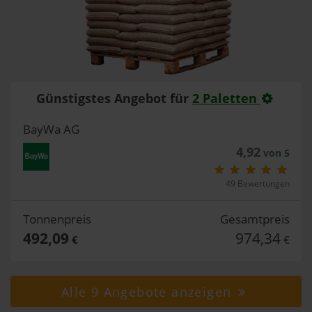
Günstigstes Angebot für
2 Paletten
BayWa AG
4,92
von 5
49 Bewertungen
Tonnenpreis
Gesamtpreis
492,09
974,34
€
€
Alle 9 Angebote anzeigen