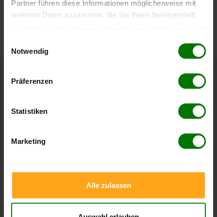
Partner führen diese Informationen möglicherweise mit
Die aktuelle Preisentwicklung für Holzpellets in Deutschland
weiteren Daten zusammen, die Sie ihnen bereitgestellt
können Sie jederzeit auf unserer
Pelletspreise
-Seite
haben oder die sie im Rahmen Ihrer Nutzung der Dienste
nachvollziehen.
gesammelt haben.
Einwilligungsauswahl
Notwendig
Hier finden Sie unser
Impressum
und unsere
Datenschutzerklärung
.
Präferenzen
Höchst- und Tiefststände der
Pelletspreise in Hannoversch Münden
Statistiken
Die Tabellen zeigen die
Höchst- und Tiefststände der
Pelletspreise für lose Holzpellets und Holzpellets
Marketing
Sackware in Hannoversch Münden
. Das dazugehörige
Datum zeigt, wann der Höchst- oder Tiefststand im
jeweiligen Zeitraum erreicht wurde.
Alle zulassen
Lose Holzpellets
Auswahl erlauben