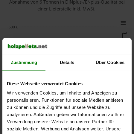
Abnahme
von 6 Tonnen
in DINplus-/ENplus-Qualität bei
einer Lieferstelle inkl. MwSt.:
500 €
450 €
400 €
Zustimmung
Details
Über Cookies
350 €
Diese Webseite verwendet Cookies
Wir verwenden Cookies, um Inhalte und Anzeigen zu
300 €
personalisieren, Funktionen für soziale Medien anbieten
zu können und die Zugriffe auf unsere Website zu
250 €
analysieren. Außerdem geben wir Informationen zu Ihrer
September
Januar
Mai
2025
2026
2026
Verwendung unserer Website an unsere Partner für
lose Ware
Sackware
soziale Medien, Werbung und Analysen weiter. Unsere