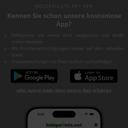
HOLZPELLETS.NET APP
Kennen Sie schon unsere kostenlose
App?
Pelletpreise mit einem Klick vergleichen und direkt
online bestellen
Mit Preisbenachrichtigungen immer auf dem aktuellen
Stand
Preisentwicklungen im Chart einfach nachverfolgen
oder zuerst mehr über unsere App erfahren