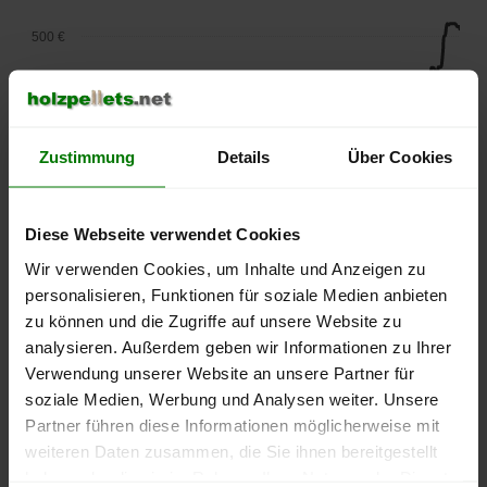
500 €
450 €
400 €
Zustimmung
Details
Über Cookies
350 €
Diese Webseite verwendet Cookies
300 €
Wir verwenden Cookies, um Inhalte und Anzeigen zu
250 €
personalisieren, Funktionen für soziale Medien anbieten
September
Januar
Mai
zu können und die Zugriffe auf unsere Website zu
2025
2026
2026
analysieren. Außerdem geben wir Informationen zu Ihrer
lose Ware
Sackware
Verwendung unserer Website an unsere Partner für
Die aktuelle Preisentwicklung für Holzpellets in Deutschland
soziale Medien, Werbung und Analysen weiter. Unsere
können Sie jederzeit auf unserer
Pelletspreise
-Seite
Partner führen diese Informationen möglicherweise mit
nachvollziehen.
weiteren Daten zusammen, die Sie ihnen bereitgestellt
haben oder die sie im Rahmen Ihrer Nutzung der Dienste