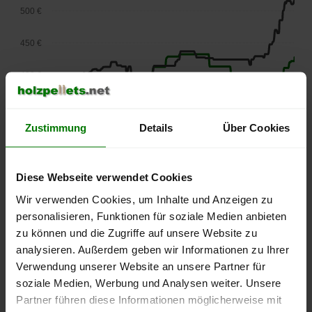
500 €
450 €
400 €
350 €
Zustimmung
Details
Über Cookies
300 €
250 €
Diese Webseite verwendet Cookies
September
Januar
Mai
2025
2026
2026
Wir verwenden Cookies, um Inhalte und Anzeigen zu
lose Ware
Sackware
personalisieren, Funktionen für soziale Medien anbieten
zu können und die Zugriffe auf unsere Website zu
Die aktuelle Preisentwicklung für Holzpellets in Deutschland
analysieren. Außerdem geben wir Informationen zu Ihrer
können Sie jederzeit auf unserer
Pelletspreise
-Seite
Verwendung unserer Website an unsere Partner für
nachvollziehen.
soziale Medien, Werbung und Analysen weiter. Unsere
Partner führen diese Informationen möglicherweise mit