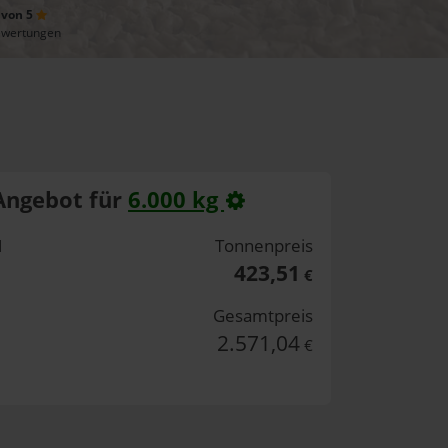
 von 5
ewertungen
Angebot für
6.000 kg
H
Tonnenpreis
423,51
€
Gesamtpreis
2.571,04
€