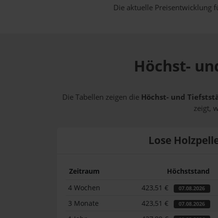
Die aktuelle Preisentwicklung f
Höchst- und
Die Tabellen zeigen die
Höchst- und Tiefstst
zeigt, 
Lose Holzpell
Zeitraum
Höchststand
4 Wochen
423,51 €
07.08.2026
3 Monate
423,51 €
07.08.2026