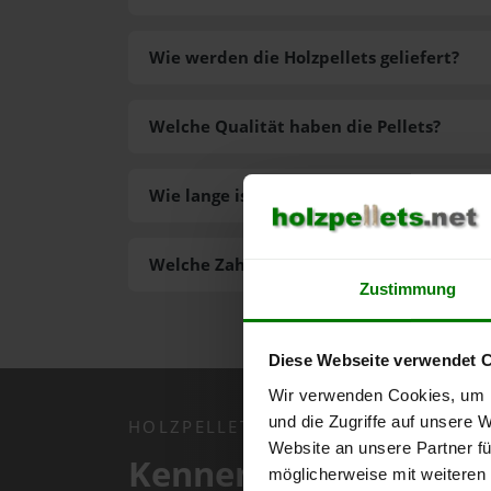
Wie werden die Holzpellets geliefert?
Welche Qualität haben die Pellets?
Wie lange ist die Lieferzeit der Pellets?
Welche Zahlungsarten gibt es?
Zustimmung
Diese Webseite verwendet 
Wir verwenden Cookies, um I
und die Zugriffe auf unsere 
HOLZPELLETS.NET APP
Website an unsere Partner fü
Kennen Sie schon uns
möglicherweise mit weiteren