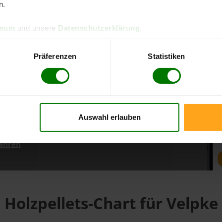
n.
ssum
und unsere
Datenschutzerklärung
.
d direkt online bestellen
m aktuellen Stand
Präferenzen
Statistiken
erfolgen
Auswahl erlauben
fahren
Holzpellets-Chart für Velpke