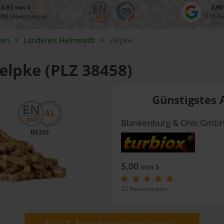
4,93 von 5
4,90
088 Bewertungen
316 B
sen
Landkreis
Helmstedt
Velpke
Velpke (PLZ 38458)
Günstigstes 
Blankenburg & Öhls Gmb
DE355
5,00
von 5
22 Bewertungen