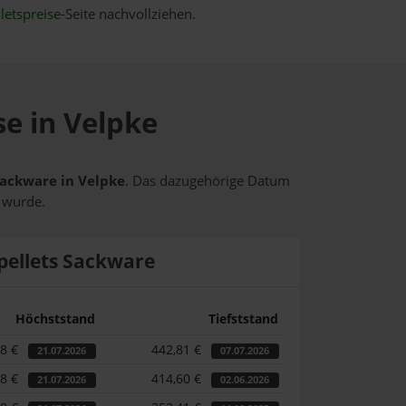
letspreise
-Seite nachvollziehen.
se in Velpke
 Sackware in Velpke
. Das dazugehörige Datum
t wurde.
pellets Sackware
Höchststand
Tiefststand
58 €
442,81 €
21.07.2026
07.07.2026
58 €
414,60 €
21.07.2026
02.06.2026