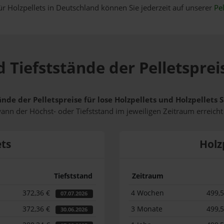
ür Holzpellets in Deutschland können Sie jederzeit auf unserer
Pel
 Tiefststände der Pelletsprei
ände der Pelletspreise für lose Holzpellets und Holzpellets
wann der Höchst- oder Tiefststand im jeweiligen Zeitraum erreich
ets
Holz
Tiefststand
Zeitraum
372,36 €
4 Wochen
499,
07.07.2026
372,36 €
3 Monate
499,
30.06.2026