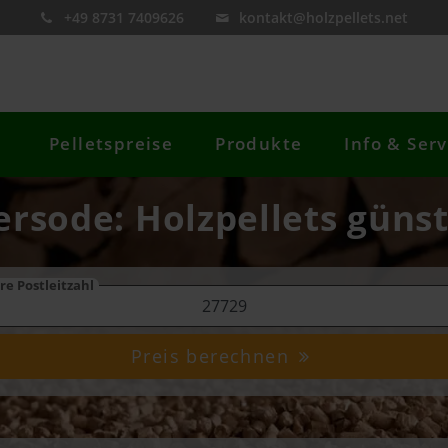
+49 8731 7409626
kontakt@holzpellets.net
Pelletspreise
Produkte
Info & Serv
lersode: Holzpellets günst
re Postleitzahl
Preis berechnen