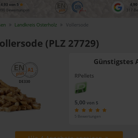
4,93 von 5
4,90
090 Bewertungen
317 B
sen
Landkreis
Osterholz
Vollersode
Vollersode (PLZ 27729)
Günstigstes 
RPellets
DE330
5,00
von 5
5 Bewertungen