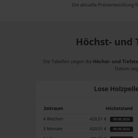
Die aktuelle Preisentwicklung f
Höchst- und T
Die Tabellen zeigen die
Höchst- und Tiefsts
Datum zeig
Lose Holzpell
Zeitraum
Höchststand
4 Wochen
420,51 €
09.08.2026
3 Monate
420,51 €
09.08.2026