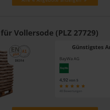
Alle 4 Angebote anzeigen
für Vollersode (PLZ 27729)
Günstigstes A
BayWa AG
DE314
4,92
von 5
48 Bewertungen