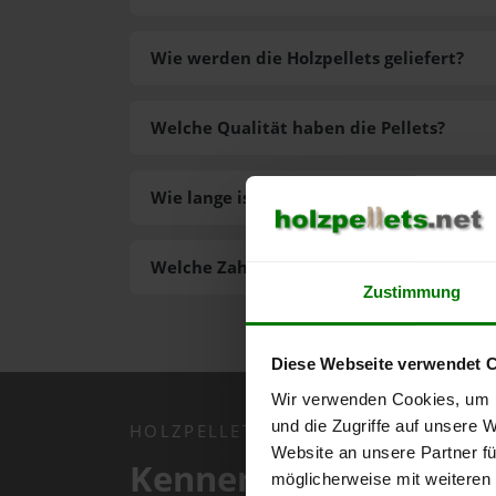
Wie werden die Holzpellets geliefert?
Welche Qualität haben die Pellets?
Wie lange ist die Lieferzeit der Pellets?
Welche Zahlungsarten gibt es?
Zustimmung
Diese Webseite verwendet 
Wir verwenden Cookies, um I
und die Zugriffe auf unsere 
HOLZPELLETS.NET APP
Website an unsere Partner fü
Kennen Sie schon uns
möglicherweise mit weiteren