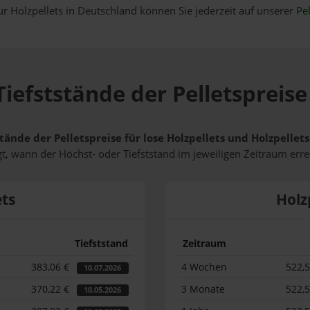
ür Holzpellets in Deutschland können Sie jederzeit auf unserer
Pel
iefststände der Pelletspreise
tände der Pelletspreise für lose Holzpellets und Holzpellet
t, wann der Höchst- oder Tiefststand im jeweiligen Zeitraum erre
ets
Holz
Tiefststand
Zeitraum
383,06 €
4 Wochen
522,
10.07.2026
370,22 €
3 Monate
522,
10.05.2026