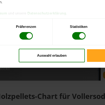
n.
ssum
und unsere
Datenschutzerklärung
.
d direkt online bestellen
m aktuellen Stand
Präferenzen
Statistiken
erfolgen
Auswahl erlauben
fahren
olzpellets-Chart für Vollerso