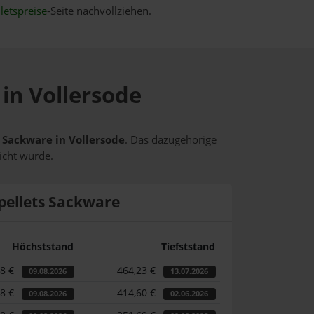
letspreise
-Seite nachvollziehen.
 in Vollersode
s Sackware in Vollersode
. Das dazugehörige
icht wurde.
pellets Sackware
Höchststand
Tiefststand
58 €
464,23 €
09.08.2026
13.07.2026
58 €
414,60 €
09.08.2026
02.06.2026