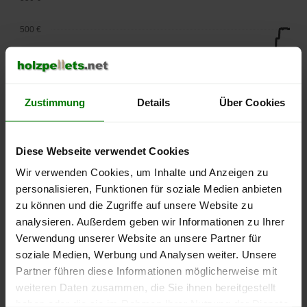
500 €
450 €
400 €
Zustimmung
Details
Über Cookies
350 €
Diese Webseite verwendet Cookies
300 €
Wir verwenden Cookies, um Inhalte und Anzeigen zu
250 €
personalisieren, Funktionen für soziale Medien anbieten
September
Januar
Mai
zu können und die Zugriffe auf unsere Website zu
2025
2026
2026
analysieren. Außerdem geben wir Informationen zu Ihrer
lose Ware
Sackware
Verwendung unserer Website an unsere Partner für
Die aktuelle Preisentwicklung für Holzpellets in Deutschland
soziale Medien, Werbung und Analysen weiter. Unsere
können Sie jederzeit auf unserer
Pelletspreise
-Seite
Partner führen diese Informationen möglicherweise mit
nachvollziehen.
weiteren Daten zusammen, die Sie ihnen bereitgestellt
haben oder die sie im Rahmen Ihrer Nutzung der Dienste