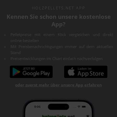
HOLZPELLETS.NET APP
Kennen Sie schon unsere kostenlose
App?
Pelletpreise mit einem Klick vergleichen und direkt
online bestellen
Mit Preisbenachrichtigungen immer auf dem aktuellen
Stand
Preisentwicklungen im Chart einfach nachverfolgen
oder zuerst mehr über unsere App erfahren