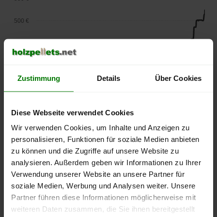
500 €
450 €
400 €
Zustimmung
Details
Über Cookies
350 €
300 €
Diese Webseite verwendet Cookies
Wir verwenden Cookies, um Inhalte und Anzeigen zu
250 €
personalisieren, Funktionen für soziale Medien anbieten
September
Januar
Mai
2025
2026
2026
zu können und die Zugriffe auf unsere Website zu
analysieren. Außerdem geben wir Informationen zu Ihrer
lose Ware
Sackware
Verwendung unserer Website an unsere Partner für
Die aktuelle Preisentwicklung für Holzpellets in Deutschland
soziale Medien, Werbung und Analysen weiter. Unsere
können Sie jederzeit auf unserer
Pelletspreise
-Seite
Partner führen diese Informationen möglicherweise mit
nachvollziehen.
weiteren Daten zusammen, die Sie ihnen bereitgestellt