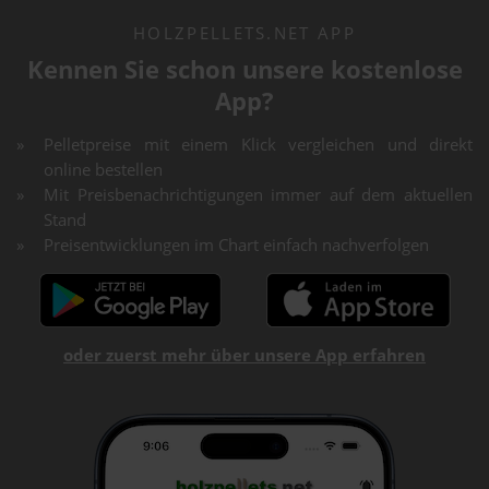
HOLZPELLETS.NET APP
Kennen Sie schon unsere kostenlose
App?
Pelletpreise mit einem Klick vergleichen und direkt
online bestellen
Mit Preisbenachrichtigungen immer auf dem aktuellen
Stand
Preisentwicklungen im Chart einfach nachverfolgen
oder zuerst mehr über unsere App erfahren