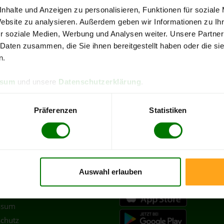
4,93 von 5
4,90
nhalte und Anzeigen zu personalisieren, Funktionen für soziale
090 Bewertungen
316 B
Website zu analysieren. Außerdem geben wir Informationen zu I
r soziale Medien, Werbung und Analysen weiter. Unsere Partner
sen
Landkreis Oldenburg
 Daten zusammen, die Sie ihnen bereitgestellt haben oder die s
n.
re Pellets-Informationen
zu erhalten, wählen Sie bitte
Ihren O
ssum
und unsere
Datenschutzerklärung
.
Ganderkesee
Hude (Oldenburg)
Präferenzen
Statistiken
Wildeshausen
Auswahl erlauben
TLICHES
HOLZ
PELLETS APP
ssum
chutz