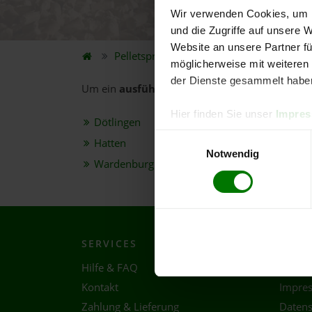
Wir verwenden Cookies, um I
5.
und die Zugriffe auf unsere 
Website an unsere Partner fü
Pelletspreise
Bundesland
Niedersach
möglicherweise mit weiteren
der Dienste gesammelt habe
Um ein
ausführliches Preisangebot
und
nähe
Hier finden Sie unser
Impre
Dötlingen
Einwilligungsauswahl
Hatten
Notwendig
Wardenburg
SERVICES
RECH
Hilfe & FAQ
AGB
Kontakt
Impre
Zahlung & Lieferung
Datens