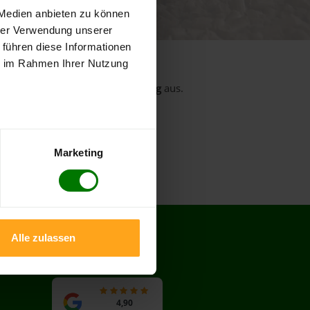
 von 5
 Medien anbieten zu können
ewertungen
hrer Verwendung unserer
 führen diese Informationen
ie im Rahmen Ihrer Nutzung
rt
aus dem Landkreis
Oldenburg
aus.
Großenkneten
Kirchseelte
Marketing
Alle zulassen
BEWERTUNGEN
4,90