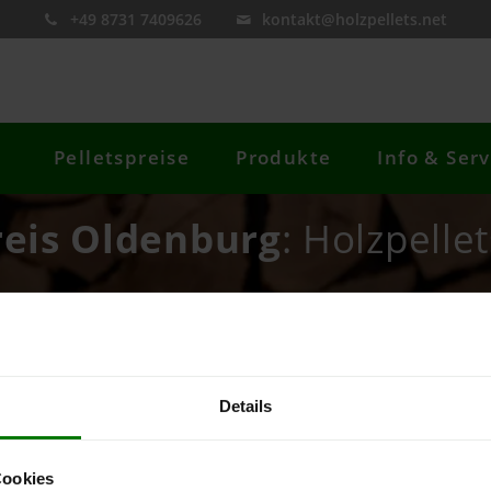
+49 8731 7409626
kontakt@holzpellets.net
Pelletspreise
Produkte
Info & Serv
reis Oldenburg
: Holzpelle
re Postleitzahl
Preis berechnen
Details
Cookies