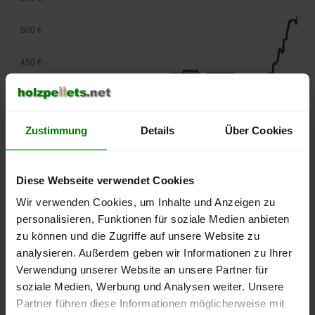
500 €
450 €
400 €
350 €
Zustimmung
Details
Über Cookies
300 €
Diese Webseite verwendet Cookies
250 €
Wir verwenden Cookies, um Inhalte und Anzeigen zu
September
Januar
Mai
2025
2026
2026
personalisieren, Funktionen für soziale Medien anbieten
zu können und die Zugriffe auf unsere Website zu
lose Ware
Sackware
analysieren. Außerdem geben wir Informationen zu Ihrer
Die aktuelle Preisentwicklung für Holzpellets in Deutschland
Verwendung unserer Website an unsere Partner für
können Sie jederzeit auf unserer
Pelletspreise
-Seite
soziale Medien, Werbung und Analysen weiter. Unsere
nachvollziehen.
Partner führen diese Informationen möglicherweise mit