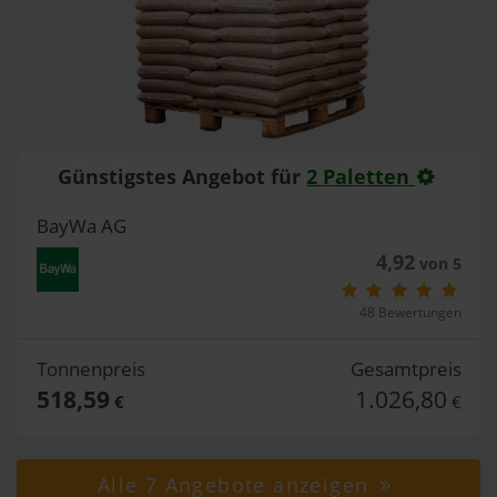
Günstigstes Angebot für
2 Paletten
BayWa AG
4,92
von 5
48 Bewertungen
Tonnenpreis
Gesamtpreis
518,59
1.026,80
€
€
Alle 7 Angebote anzeigen