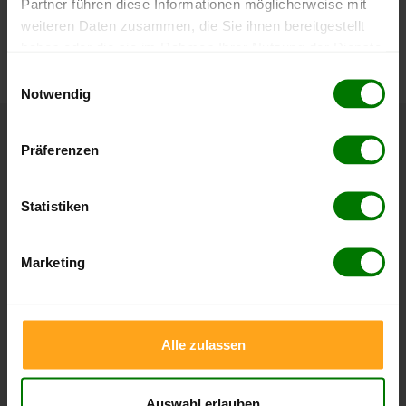
Partner führen diese Informationen möglicherweise mit
Die aktuelle Preisentwicklung für Holzpellets in Deutschland
weiteren Daten zusammen, die Sie ihnen bereitgestellt
können Sie jederzeit auf unserer
Pelletspreise
-Seite
haben oder die sie im Rahmen Ihrer Nutzung der Dienste
nachvollziehen.
gesammelt haben.
Einwilligungsauswahl
Notwendig
Hier finden Sie unser
Impressum
und unsere
Datenschutzerklärung
.
Höchst- und Tiefststände der
Präferenzen
Pelletspreise in Georgsmarienhütte
Statistiken
Die Tabellen zeigen die
Höchst- und Tiefststände der
Pelletspreise für lose Holzpellets und Holzpellets
Marketing
Sackware in Georgsmarienhütte
. Das dazugehörige
Datum zeigt, wann der Höchst- oder Tiefststand im
jeweiligen Zeitraum erreicht wurde.
Alle zulassen
Lose Holzpellets
Auswahl erlauben