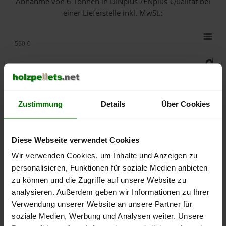
Abnahme
von 6 Tonnen
in DINplus-/ENplus-Qualität bei
einer Lieferstelle inkl. MwSt.:
550 €
500 €
450 €
Zustimmung
Details
Über Cookies
400 €
350 €
Diese Webseite verwendet Cookies
Wir verwenden Cookies, um Inhalte und Anzeigen zu
300 €
personalisieren, Funktionen für soziale Medien anbieten
zu können und die Zugriffe auf unsere Website zu
250 €
September
Januar
Mai
analysieren. Außerdem geben wir Informationen zu Ihrer
2025
2026
2026
Verwendung unserer Website an unsere Partner für
lose Ware
Sackware
soziale Medien, Werbung und Analysen weiter. Unsere