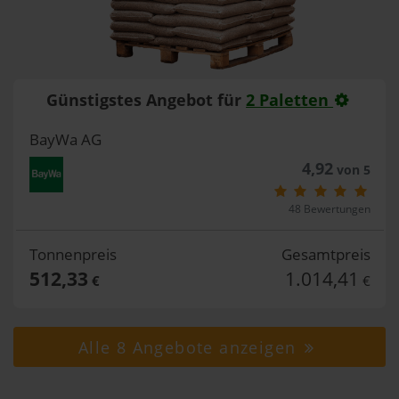
Günstigstes Angebot für
2 Paletten
BayWa AG
4,92
von 5
48 Bewertungen
Tonnenpreis
Gesamtpreis
512,33
1.014,41
€
€
Alle 8 Angebote anzeigen