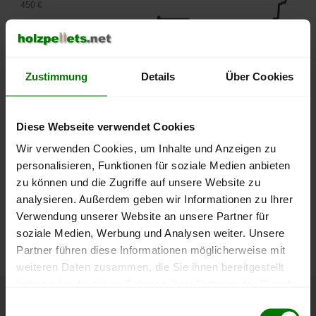
450 €
400 €
350 €
Zustimmung
Details
Über Cookies
300 €
Diese Webseite verwendet Cookies
250 €
September
Januar
Mai
Wir verwenden Cookies, um Inhalte und Anzeigen zu
2025
2026
2026
personalisieren, Funktionen für soziale Medien anbieten
lose Ware
Sackware
zu können und die Zugriffe auf unsere Website zu
analysieren. Außerdem geben wir Informationen zu Ihrer
Die aktuelle Preisentwicklung für Holzpellets in Deutschland
Verwendung unserer Website an unsere Partner für
können Sie jederzeit auf unserer
Pelletspreise
-Seite
soziale Medien, Werbung und Analysen weiter. Unsere
nachvollziehen.
Partner führen diese Informationen möglicherweise mit
weiteren Daten zusammen, die Sie ihnen bereitgestellt
haben oder die sie im Rahmen Ihrer Nutzung der Dienste
gesammelt haben.
Einwilligungsauswahl
Höchst- und Tiefststände der