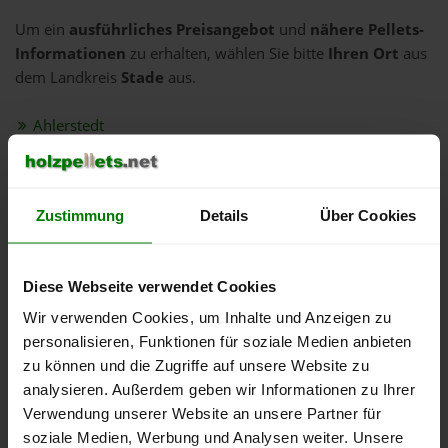
Um ein
ausführliches Preisangebot
und
nähere Pellets-
Informationen
zu erhalten, wählen Sie bitte
Ihren Ort
aus
dem Landkreis
Stade
aus.
Ahlerstedt
Apensen
Balje
Beckdorf
Zustimmung
Details
Über Cookies
Buxtehude
Deinste
Diese Webseite verwendet Cookies
Dollern
Wir verwenden Cookies, um Inhalte und Anzeigen zu
Drochtersen
personalisieren, Funktionen für soziale Medien anbieten
Düdenbüttel
zu können und die Zugriffe auf unsere Website zu
analysieren. Außerdem geben wir Informationen zu Ihrer
Engelschoff
Verwendung unserer Website an unsere Partner für
Estorf
soziale Medien, Werbung und Analysen weiter. Unsere