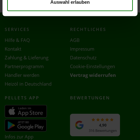
Auswahl erlauben
SERVICES
RECHTLICHES
Hilfe & FAQ
AGB
Kontakt
Impressum
Zahlung & Lieferung
Datenschutz
Partnerprogramm
Cookie-Einstellungen
Händler werden
Vertrag widerrufen
Heizöl in Deutschland
PELLETS APP
BEWERTUNGEN
4,90
316 Bewertungen
Infos zur App