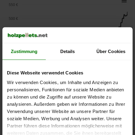
550 €
500 €
450 €
400 €
Zustimmung
Details
Über Cookies
350 €
Diese Webseite verwendet Cookies
300 €
Wir verwenden Cookies, um Inhalte und Anzeigen zu
250 €
personalisieren, Funktionen für soziale Medien anbieten
September
Januar
Mai
zu können und die Zugriffe auf unsere Website zu
2025
2026
2026
analysieren. Außerdem geben wir Informationen zu Ihrer
lose Ware
Sackware
Verwendung unserer Website an unsere Partner für
Die aktuelle Preisentwicklung für Holzpellets in Deutschland
soziale Medien, Werbung und Analysen weiter. Unsere
können Sie jederzeit auf unserer
Pelletspreise
-Seite
Partner führen diese Informationen möglicherweise mit
nachvollziehen.
weiteren Daten zusammen, die Sie ihnen bereitgestellt