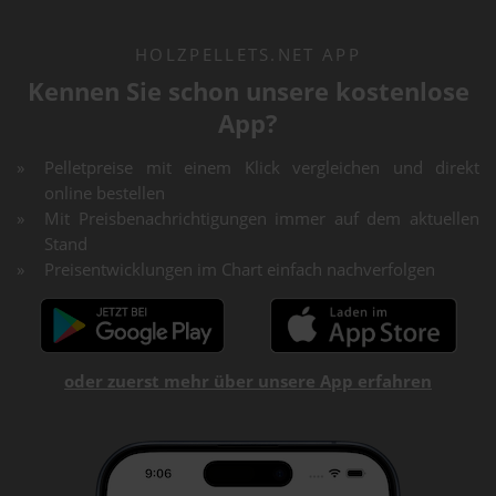
HOLZPELLETS.NET APP
Kennen Sie schon unsere kostenlose
App?
Pelletpreise mit einem Klick vergleichen und direkt
online bestellen
Mit Preisbenachrichtigungen immer auf dem aktuellen
Stand
Preisentwicklungen im Chart einfach nachverfolgen
oder zuerst mehr über unsere App erfahren