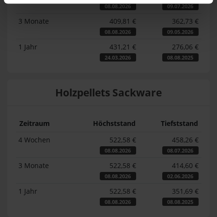
08.08.2026
09.07.2026
3 Monate
409,81 €
362,73 €
08.08.2026
09.05.2026
1 Jahr
431,21 €
276,06 €
24.03.2026
08.08.2025
Holzpellets Sackware
Zeitraum
Höchststand
Tiefststand
4 Wochen
522,58 €
458,26 €
08.08.2026
08.07.2026
3 Monate
522,58 €
414,60 €
08.08.2026
02.06.2026
1 Jahr
522,58 €
351,69 €
08.08.2026
08.08.2025