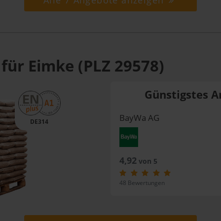
Alle 7 Angebote anzeigen
 für Eimke (PLZ 29578)
Günstigstes A
BayWa AG
DE314
4,92
von 5
48 Bewertungen