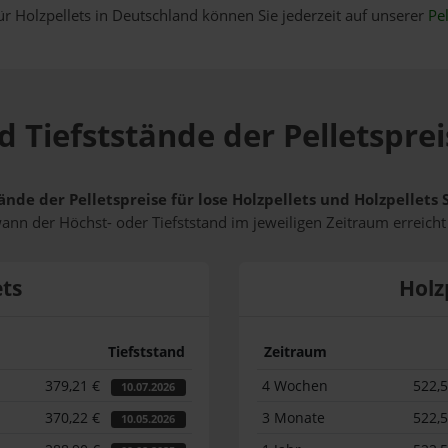
ür Holzpellets in Deutschland können Sie jederzeit auf unserer
Pel
d Tiefststände der Pelletsprei
ände der Pelletspreise für lose Holzpellets und Holzpellets
wann der Höchst- oder Tiefststand im jeweiligen Zeitraum erreich
ets
Holz
Tiefststand
Zeitraum
379,21 €
4 Wochen
522,
10.07.2026
370,22 €
3 Monate
522,
10.05.2026