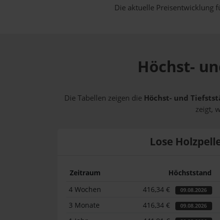
Die aktuelle Preisentwicklung f
Höchst- un
Die Tabellen zeigen die
Höchst- und Tiefstst
zeigt, 
Lose Holzpell
Zeitraum
Höchststand
4 Wochen
416,34 €
09.08.2026
3 Monate
416,34 €
09.08.2026