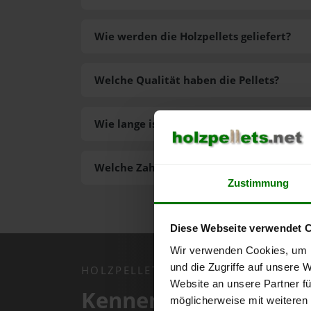
Wie werden die Holzpellets geliefert?
Welche Qualität haben die Pellets?
Wie lange ist die Lieferzeit der Pellets?
Welche Zahlungsarten gibt es?
Zustimmung
Diese Webseite verwendet 
Wir verwenden Cookies, um I
und die Zugriffe auf unsere 
HOLZPELLETS.NET APP
Website an unsere Partner fü
Kennen Sie schon uns
möglicherweise mit weiteren