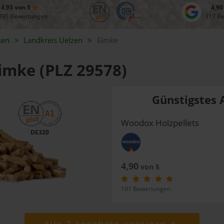
4,93 von 5
4,90
090 Bewertungen
317 B
sen
Landkreis
Uelzen
Eimke
Eimke (PLZ 29578)
Günstigstes 
Woodox Holzpellets
DE320
4,90
von 5
191 Bewertungen