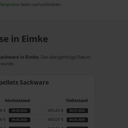
letspreise
-Seite nachvollziehen.
se in Eimke
 Sackware in Eimke
. Das dazugehörige Datum
t wurde.
pellets Sackware
Höchststand
Tiefststand
58 €
455,42 €
09.08.2026
09.07.2026
58 €
400,07 €
09.08.2026
04.06.2026