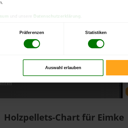
n.
ssum
und unsere
Datenschutzerklärung
.
d direkt online bestellen
m aktuellen Stand
Präferenzen
Statistiken
erfolgen
Auswahl erlauben
fahren
Holzpellets-Chart für Eimke