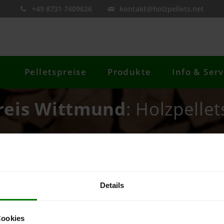
+49 8731 7409626
kontakt@holzpellets.net
Pelletspreise
Produkte
Info & Serv
kreis Wittmund
: Holzpellet
re Postleitzahl
Preis berechnen
Details
Cookies