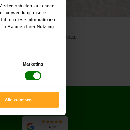
 von 5
 Medien anbieten zu können
ewertungen
hrer Verwendung unserer
 führen diese Informationen
ie im Rahmen Ihrer Nutzung
rt
aus dem Landkreis
Wittmund
aus.
Eversmeer
Ochtersum
Marketing
Alle zulassen
BEWERTUNGEN
4,90