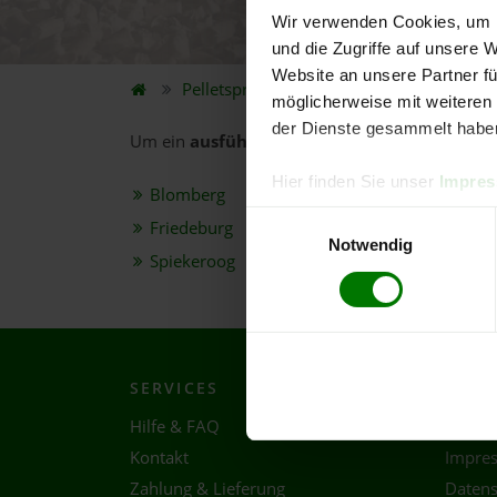
Wir verwenden Cookies, um I
5.
und die Zugriffe auf unsere 
Website an unsere Partner fü
Pelletspreise
Bundesland
Niedersach
möglicherweise mit weiteren
der Dienste gesammelt habe
Um ein
ausführliches Preisangebot
und
nähe
Hier finden Sie unser
Impre
Blomberg
Einwilligungsauswahl
Friedeburg
Notwendig
Spiekeroog
SERVICES
RECH
Hilfe & FAQ
AGB
Kontakt
Impre
Zahlung & Lieferung
Datens