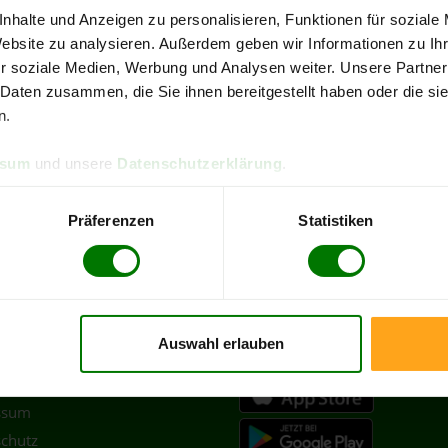
4,93 von 5
4,90
nhalte und Anzeigen zu personalisieren, Funktionen für soziale
090 Bewertungen
317 B
Website zu analysieren. Außerdem geben wir Informationen zu I
r soziale Medien, Werbung und Analysen weiter. Unsere Partner
sen
Landkreis Wittmund
 Daten zusammen, die Sie ihnen bereitgestellt haben oder die s
n.
re Pellets-Informationen
zu erhalten, wählen Sie bitte
Ihren O
ssum
und unsere
Datenschutzerklärung
.
Dunum
Langeoog
Präferenzen
Statistiken
Wittmund
Auswahl erlauben
TLICHES
HOLZ
PELLETS APP
ssum
chutz