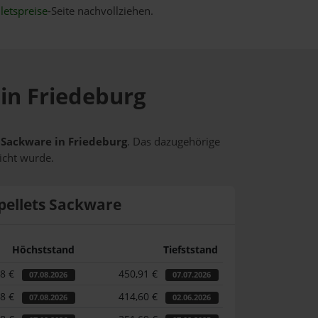
letspreise
-Seite nachvollziehen.
 in Friedeburg
s Sackware in Friedeburg
. Das dazugehörige
icht wurde.
pellets Sackware
Höchststand
Tiefststand
58 €
450,91 €
07.08.2026
07.07.2026
58 €
414,60 €
07.08.2026
02.06.2026