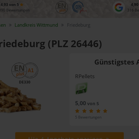
4,93 von 5
4,90
090 Bewertungen
316 B
sen
Landkreis
Wittmund
Friedeburg
Friedeburg (PLZ 26446)
Günstigstes 
RPellets
DE330
5,00
von 5
5 Bewertungen