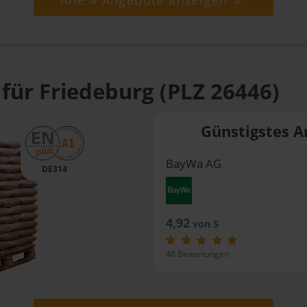
Alle 4 Angebote anzeigen
für Friedeburg (PLZ 26446)
Günstigstes A
BayWa AG
DE314
4,92
von 5
48 Bewertungen