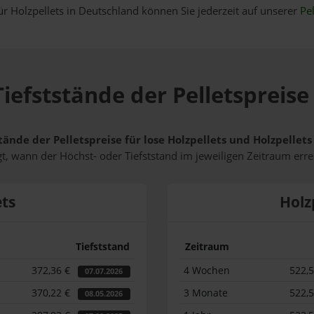
ür Holzpellets in Deutschland können Sie jederzeit auf unserer
Pel
iefststände der Pelletspreise
tände der Pelletspreise für lose Holzpellets und Holzpellet
t, wann der Höchst- oder Tiefststand im jeweiligen Zeitraum erre
ets
Holz
Tiefststand
Zeitraum
372,36 €
4 Wochen
522,
07.07.2026
370,22 €
3 Monate
522,
08.05.2026