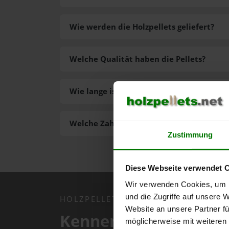
Wie werden die Holzpellets geliefert?
Welche Qualität haben die Pellets?
Wie lange ist die Lieferzeit der Pellets?
Welche Zahlungsarten gibt es?
Zustimmung
Diese Webseite verwendet 
Wir verwenden Cookies, um I
und die Zugriffe auf unsere 
HOLZPELLETS.NET APP
Website an unsere Partner fü
Kennen Sie schon uns
möglicherweise mit weiteren