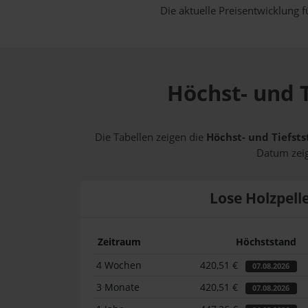
Die aktuelle Preisentwicklung f
Höchst- und T
Die Tabellen zeigen die
Höchst- und Tiefsts
Datum zeig
Lose Holzpell
Zeitraum
Höchststand
4 Wochen
420,51 €
07.08.2026
3 Monate
420,51 €
07.08.2026