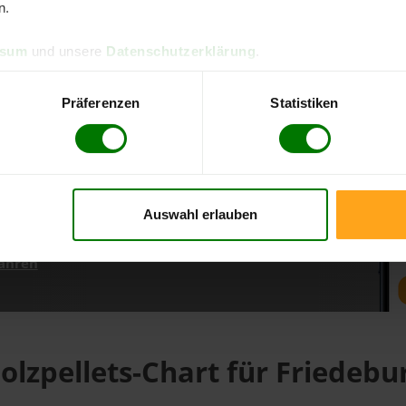
n.
ssum
und unsere
Datenschutzerklärung
.
d direkt online bestellen
m aktuellen Stand
Präferenzen
Statistiken
erfolgen
Auswahl erlauben
fahren
olzpellets-Chart für Friedebu