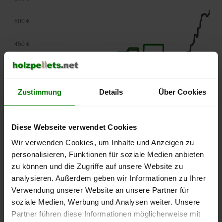
500 €
450 €
400 €
350 €
Zustimmung
Details
Über Cookies
300 €
Diese Webseite verwendet Cookies
250 €
Wir verwenden Cookies, um Inhalte und Anzeigen zu
September
Januar
Mai
2025
2026
2026
personalisieren, Funktionen für soziale Medien anbieten
zu können und die Zugriffe auf unsere Website zu
lose Ware
Sackware
analysieren. Außerdem geben wir Informationen zu Ihrer
Die aktuelle Preisentwicklung für Holzpellets in Deutschland
Verwendung unserer Website an unsere Partner für
können Sie jederzeit auf unserer
Pelletspreise
-Seite
soziale Medien, Werbung und Analysen weiter. Unsere
nachvollziehen.
Partner führen diese Informationen möglicherweise mit