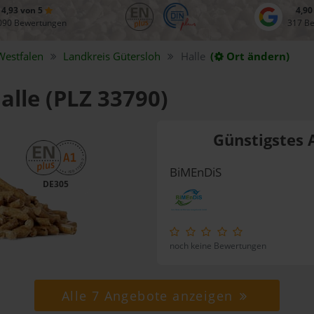
4,93 von 5
4,90
090 Bewertungen
317 B
Westfalen
Landkreis
Gütersloh
Halle
(
Ort ändern)
alle (PLZ 33790)
Günstigstes 
BiMEnDiS
DE305
noch keine Bewertungen
Alle 7 Angebote anzeigen