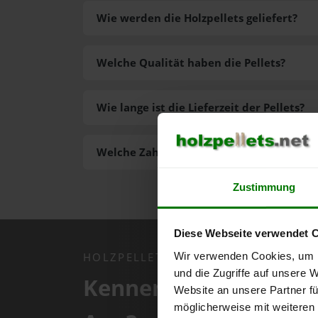
Wie werden die Holzpellets geliefert?
Welche Qualität haben die Pellets?
Wie lange ist die Lieferzeit der Pellets?
Welche Zahlungsarten gibt es?
Zustimmung
Diese Webseite verwendet 
Wir verwenden Cookies, um I
HOLZPELLETS.NET APP
und die Zugriffe auf unsere 
Kennen Sie schon uns
Website an unsere Partner fü
möglicherweise mit weiteren