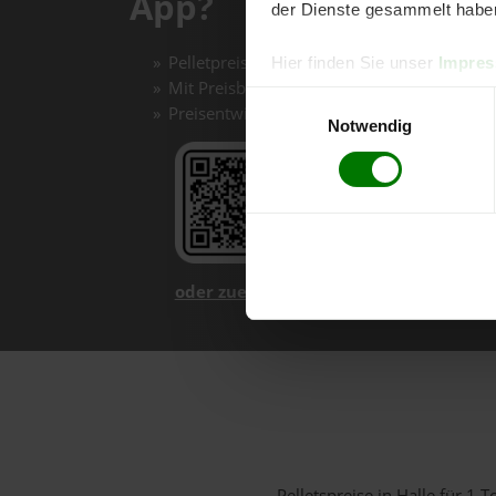
App?
der Dienste gesammelt habe
Pelletpreise mit einem Klick vergleichen un
Hier finden Sie unser
Impre
Mit Preisbenachrichtigungen immer auf de
Einwilligungsauswahl
Preisentwicklungen im Chart einfach nachv
Notwendig
oder zuerst mehr über unsere App er
Pelletspreise in Halle für 