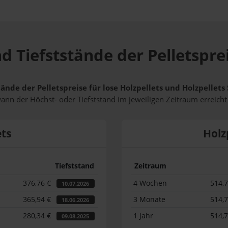
d Tiefststände der Pelletsprei
ände der Pelletspreise für lose Holzpellets und Holzpellets
wann der Höchst- oder Tiefststand im jeweiligen Zeitraum erreich
ets
Holz
Tiefststand
Zeitraum
376,76 €
4 Wochen
514,
10.07.2026
365,94 €
3 Monate
514,
18.06.2026
280,34 €
1 Jahr
514,
09.08.2025