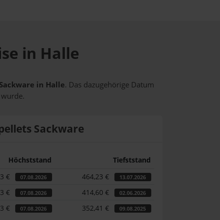
se in Halle
 Sackware in Halle
. Das dazugehörige Datum
t wurde.
pellets Sackware
Höchststand
Tiefststand
73 €
464,23 €
07.08.2026
13.07.2026
73 €
414,60 €
07.08.2026
02.06.2026
73 €
352,41 €
07.08.2026
09.08.2025