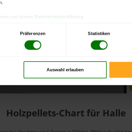
n.
d direkt online bestellen
ssum
und unsere
Datenschutzerklärung
.
m aktuellen Stand
erfolgen
Präferenzen
Statistiken
Auswahl erlauben
fahren
Holzpellets-Chart für Halle
1 Tonne bei Abnahme
von 6 Tonnen
in DINplus-/ENplus-Qualität bei e