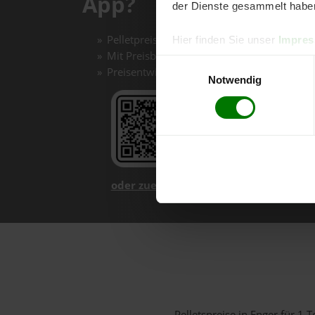
App?
der Dienste gesammelt habe
Pelletpreise mit einem Klick vergleichen un
Hier finden Sie unser
Impre
Mit Preisbenachrichtigungen immer auf de
Einwilligungsauswahl
Preisentwicklungen im Chart einfach nachv
Notwendig
oder zuerst mehr über unsere App er
Pelletspreise in Enger für 