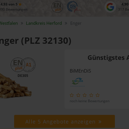
4,93 von 5
4,90
090 Bewertungen
317 B
Westfalen
Landkreis
Herford
Enger
Enger (PLZ 32130)
Günstigstes 
BiMEnDiS
DE305
noch keine Bewertungen
Alle 5 Angebote anzeigen