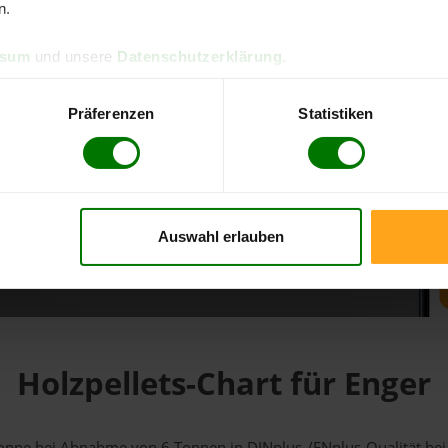
n.
d direkt online bestellen
ssum
und unsere
Datenschutzerklärung
.
m aktuellen Stand
erfolgen
Präferenzen
Statistiken
Auswahl erlauben
fahren
Holzpellets-Chart für Enger
1 Tonne bei Abnahme
von 6 Tonnen
in DINplus-/ENplus-Qualität bei e