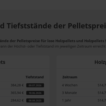
d Tiefststände der Pelletsprei
ände der Pelletspreise für lose Holzpellets und Holzpellets
wann der Höchst- oder Tiefststand im jeweiligen Zeitraum erreich
ets
Holz
Tiefststand
Zeitraum
384,28 €
4 Wochen
514,
09.07.2026
365,94 €
3 Monate
514,
18.06.2026
284,62 €
1 Jahr
514,
08.08.2025