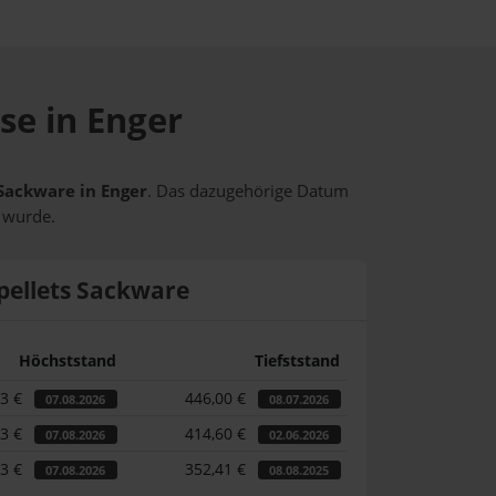
se in Enger
 Sackware in Enger
. Das dazugehörige Datum
t wurde.
pellets Sackware
Höchststand
Tiefststand
73 €
446,00 €
07.08.2026
08.07.2026
73 €
414,60 €
07.08.2026
02.06.2026
73 €
352,41 €
07.08.2026
08.08.2025