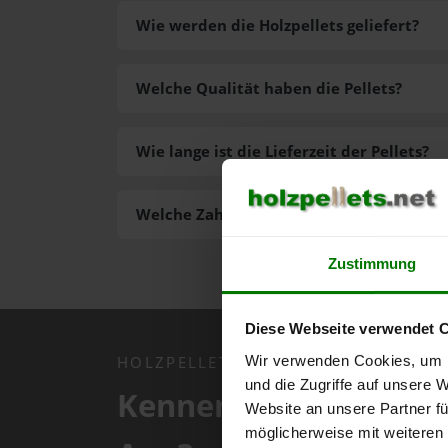
Wie werden die Holzpellets geliefert?
Welche Qualität haben die Pellets?
Wie lange ist die Lieferzeit der Pellets?
Welche Zahlungsarten gibt es?
Zustimmung
Diese Webseite verwendet 
Wir verwenden Cookies, um I
HOLZPELLETS.NET APP
und die Zugriffe auf unsere 
Kennen Sie schon uns
Website an unsere Partner fü
möglicherweise mit weiteren