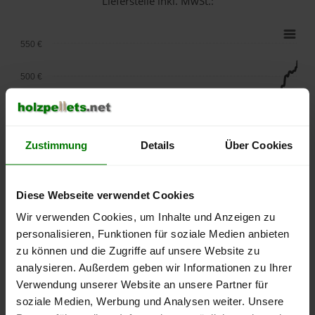
Lieferstelle inkl. MwSt.:
550 €
500 €
450 €
400 €
Zustimmung
Details
Über Cookies
350 €
Diese Webseite verwendet Cookies
300 €
Wir verwenden Cookies, um Inhalte und Anzeigen zu
personalisieren, Funktionen für soziale Medien anbieten
250 €
September
Januar
Mai
zu können und die Zugriffe auf unsere Website zu
2025
2026
2026
analysieren. Außerdem geben wir Informationen zu Ihrer
lose Ware
Sackware
Verwendung unserer Website an unsere Partner für
soziale Medien, Werbung und Analysen weiter. Unsere
Die aktuelle Preisentwicklung für Holzpellets in Deutschland