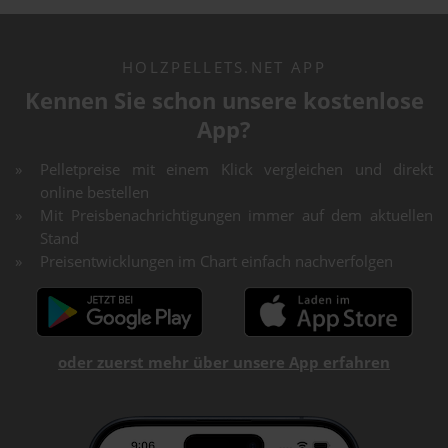
HOLZPELLETS.NET APP
Kennen Sie schon unsere kostenlose
App?
Pelletpreise mit einem Klick vergleichen und direkt
online bestellen
Mit Preisbenachrichtigungen immer auf dem aktuellen
Stand
Preisentwicklungen im Chart einfach nachverfolgen
oder zuerst mehr über unsere App erfahren