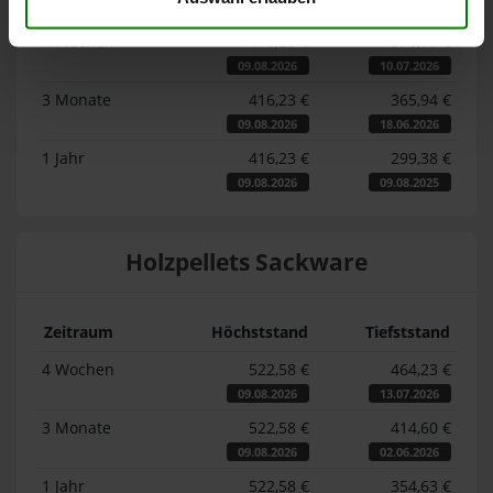
Zeitraum
Höchststand
Tiefststand
4 Wochen
416,23 €
376,77 €
09.08.2026
10.07.2026
3 Monate
416,23 €
365,94 €
09.08.2026
18.06.2026
1 Jahr
416,23 €
299,38 €
09.08.2026
09.08.2025
Holzpellets Sackware
Zeitraum
Höchststand
Tiefststand
4 Wochen
522,58 €
464,23 €
09.08.2026
13.07.2026
3 Monate
522,58 €
414,60 €
09.08.2026
02.06.2026
1 Jahr
522,58 €
354,63 €