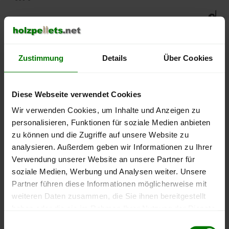
500 €
450 €
Zustimmung
Details
Über Cookies
400 €
350 €
Diese Webseite verwendet Cookies
Wir verwenden Cookies, um Inhalte und Anzeigen zu
300 €
personalisieren, Funktionen für soziale Medien anbieten
zu können und die Zugriffe auf unsere Website zu
250 €
analysieren. Außerdem geben wir Informationen zu Ihrer
September
Januar
Mai
2025
2026
2026
Verwendung unserer Website an unsere Partner für
soziale Medien, Werbung und Analysen weiter. Unsere
lose Ware
Sackware
Partner führen diese Informationen möglicherweise mit
Die aktuelle Preisentwicklung für Holzpellets in Deutschland
weiteren Daten zusammen, die Sie ihnen bereitgestellt
können Sie jederzeit auf unserer
Pelletspreise
-Seite
haben oder die sie im Rahmen Ihrer Nutzung der Dienste
nachvollziehen.
gesammelt haben.
Einwilligungsauswahl