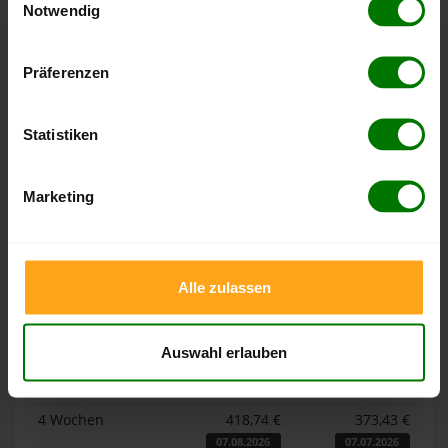
Notwendig
Hier finden Sie unser
Impressum
und unsere
Datenschutzerklärung
.
Präferenzen
Höchst- und Tiefststände der
Pelletspreise in Eulgem
Statistiken
Die Tabellen zeigen die
Höchst- und Tiefststände der
Pelletspreise für lose Holzpellets und Holzpellets
Marketing
Sackware in Eulgem
. Das dazugehörige Datum zeigt, wann
der Höchst- oder Tiefststand im jeweiligen Zeitraum erreicht
wurde.
Alle zulassen
Lose Holzpellets
Auswahl erlauben
Zeitraum
Höchststand
Tiefststand
4 Wochen
418,74 €
373,43 €
07.08.2026
07.07.2026