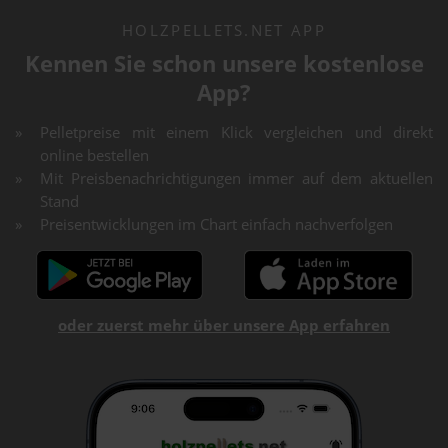
HOLZPELLETS.NET APP
Kennen Sie schon unsere kostenlose
App?
Pelletpreise mit einem Klick vergleichen und direkt
online bestellen
Mit Preisbenachrichtigungen immer auf dem aktuellen
Stand
Preisentwicklungen im Chart einfach nachverfolgen
oder zuerst mehr über unsere App erfahren