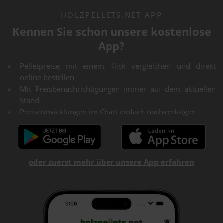
HOLZPELLETS.NET APP
Kennen Sie schon unsere kostenlose
App?
Pelletpreise mit einem Klick vergleichen und direkt
online bestellen
Mit Preisbenachrichtigungen immer auf dem aktuellen
Stand
Preisentwicklungen im Chart einfach nachverfolgen
oder zuerst mehr über unsere App erfahren