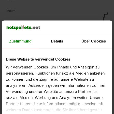
500 €
450 €
400 €
Zustimmung
Details
Über Cookies
350 €
300 €
Diese Webseite verwendet Cookies
Wir verwenden Cookies, um Inhalte und Anzeigen zu
250 €
personalisieren, Funktionen für soziale Medien anbieten
September
Januar
Mai
2025
2026
2026
zu können und die Zugriffe auf unsere Website zu
analysieren. Außerdem geben wir Informationen zu Ihrer
lose Ware
Sackware
Verwendung unserer Website an unsere Partner für
Die aktuelle Preisentwicklung für Holzpellets in Deutschland
soziale Medien, Werbung und Analysen weiter. Unsere
können Sie jederzeit auf unserer
Pelletspreise
-Seite
Partner führen diese Informationen möglicherweise mit
nachvollziehen.
weiteren Daten zusammen, die Sie ihnen bereitgestellt