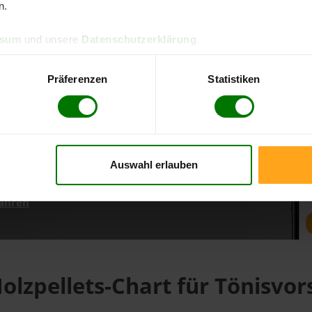
n.
ssum
und unsere
Datenschutzerklärung
.
d direkt online bestellen
m aktuellen Stand
Präferenzen
Statistiken
erfolgen
Auswahl erlauben
fahren
olzpellets-Chart für Tönisvor