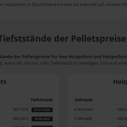
ür Holzpellets in Deutschland können Sie jederzeit auf unserer
Pel
iefststände der Pelletspreise
tände der Pelletspreise für lose Holzpellets und Holzpellet
t, wann der Höchst- oder Tiefststand im jeweiligen Zeitraum erre
ets
Holz
Tiefststand
Zeitraum
367,19 €
4 Wochen
490,
07.07.2026
365,94 €
3 Monate
490,
18.06.2026