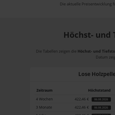
Die aktuelle Preisentwicklung f
Höchst- und T
Die Tabellen zeigen die
Höchst- und Tiefsts
Datum zeig
Lose Holzpell
Zeitraum
Höchststand
4 Wochen
422,46 €
06.08.2026
3 Monate
422,46 €
06.08.2026