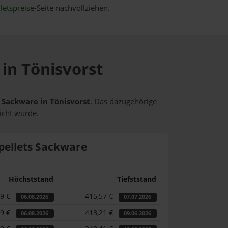
letspreise
-Seite nachvollziehen.
 in Tönisvorst
s Sackware in Tönisvorst
. Das dazugehörige
icht wurde.
pellets Sackware
Höchststand
Tiefststand
69 €
415,57 €
06.08.2026
07.07.2026
69 €
413,21 €
06.08.2026
09.06.2026