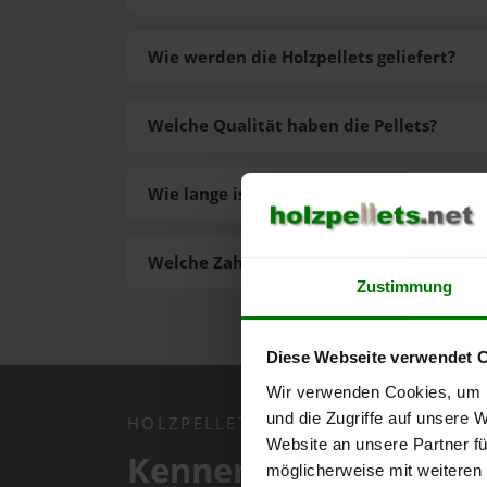
Wie werden die Holzpellets geliefert?
Welche Qualität haben die Pellets?
Wie lange ist die Lieferzeit der Pellets?
Welche Zahlungsarten gibt es?
Zustimmung
Diese Webseite verwendet 
Wir verwenden Cookies, um I
und die Zugriffe auf unsere 
HOLZPELLETS.NET APP
Website an unsere Partner fü
Kennen Sie schon uns
möglicherweise mit weiteren