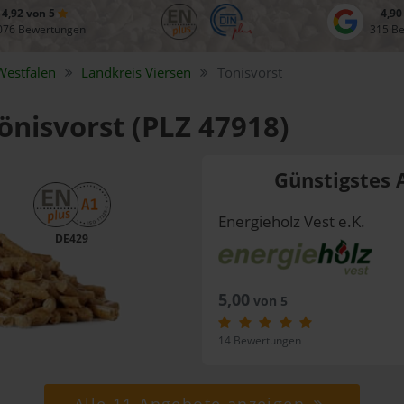
4,92 von 5
4,90
076 Bewertungen
315 B
Westfalen
Landkreis
Viersen
Tönisvorst
Tönisvorst (PLZ 47918)
Günstigstes 
Energieholz Vest e.K.
DE429
5,00
von 5
14 Bewertungen