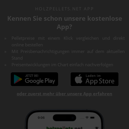
HOLZPELLETS.NET APP
Kennen Sie schon unsere kostenlose
App?
Pelletpreise mit einem Klick vergleichen und direkt
online bestellen
Mit Preisbenachrichtigungen immer auf dem aktuellen
Stand
Preisentwicklungen im Chart einfach nachverfolgen
oder zuerst mehr über unsere App erfahren