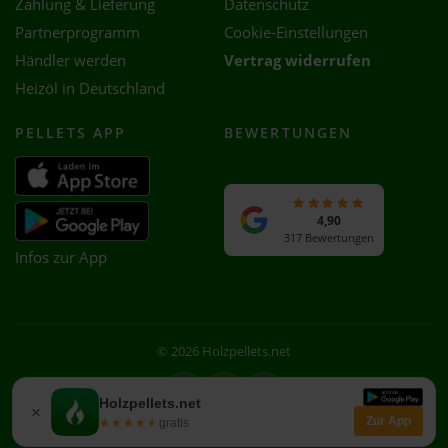
Zahlung & Lieferung
Datenschutz
Partnerprogramm
Cookie-Einstellungen
Händler werden
Vertrag widerrufen
Heizöl in Deutschland
PELLETS APP
BEWERTUNGEN
4,90
317 Bewertungen
Infos zur App
© 2026 Holzpellets.net
Facebook
Instagram
WhatsApp
Holzpellets.net
×
Zur App
★★★★★
★★★★★
gratis