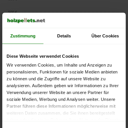
500 €
450 €
Zustimmung
Details
Über Cookies
400 €
350 €
Diese Webseite verwendet Cookies
Wir verwenden Cookies, um Inhalte und Anzeigen zu
300 €
personalisieren, Funktionen für soziale Medien anbieten
250 €
zu können und die Zugriffe auf unsere Website zu
September
Januar
Mai
analysieren. Außerdem geben wir Informationen zu Ihrer
2025
2026
2026
Verwendung unserer Website an unsere Partner für
lose Ware
Sackware
soziale Medien, Werbung und Analysen weiter. Unsere
Die aktuelle Preisentwicklung für Holzpellets in Deutschland
Partner führen diese Informationen möglicherweise mit
können Sie jederzeit auf unserer
Pelletspreise
-Seite
weiteren Daten zusammen, die Sie ihnen bereitgestellt
nachvollziehen.
haben oder die sie im Rahmen Ihrer Nutzung der Dienste
gesammelt haben.