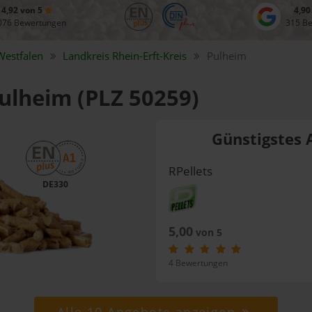
4,92 von 5
4,90
076 Bewertungen
315 B
Westfalen
Landkreis
Rhein-Erft-Kreis
Pulheim
Pulheim (PLZ 50259)
Günstigstes 
RPellets
DE330
5,00
von 5
4 Bewertungen