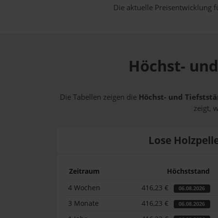
Die aktuelle Preisentwicklung f
Höchst- und
Die Tabellen zeigen die
Höchst- und Tiefststä
zeigt, 
Lose Holzpell
Zeitraum
Höchststand
4 Wochen
416,23 €
06.08.2026
3 Monate
416,23 €
06.08.2026