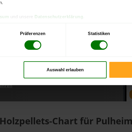
n.
ssum
und unsere
Datenschutzerklärung
.
d direkt online bestellen
m aktuellen Stand
Präferenzen
Statistiken
erfolgen
Auswahl erlauben
fahren
Holzpellets-Chart für Pulhei