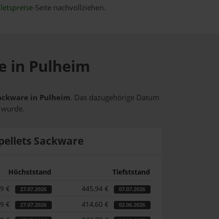
letspreise
-Seite nachvollziehen.
e in Pulheim
Sackware in Pulheim
. Das dazugehörige Datum
t wurde.
pellets Sackware
Höchststand
Tiefststand
39 €
445,94 €
27.07.2026
07.07.2026
39 €
414,60 €
27.07.2026
02.06.2026