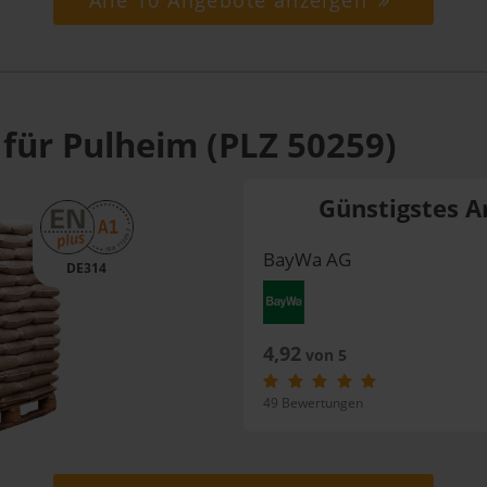
Alle 10 Angebote anzeigen
 für Pulheim (PLZ 50259)
Günstigstes A
BayWa AG
DE314
4,92
von 5
49 Bewertungen