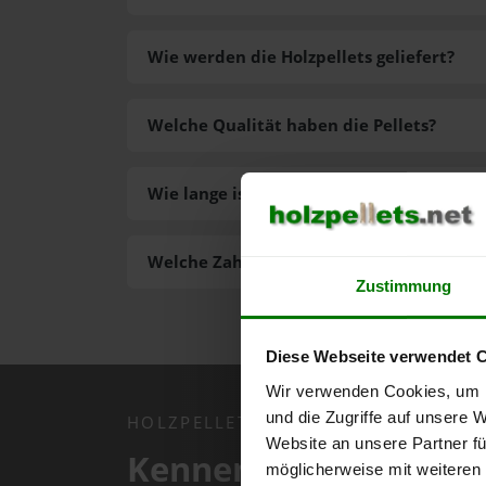
Wie werden die Holzpellets geliefert?
Welche Qualität haben die Pellets?
Wie lange ist die Lieferzeit der Pellets?
Welche Zahlungsarten gibt es?
Zustimmung
Diese Webseite verwendet 
Wir verwenden Cookies, um I
und die Zugriffe auf unsere 
HOLZPELLETS.NET APP
Website an unsere Partner fü
Kennen Sie schon uns
möglicherweise mit weiteren