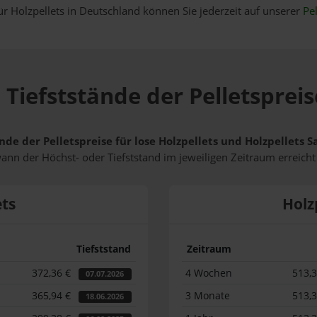
ür Holzpellets in Deutschland können Sie jederzeit auf unserer
Pel
 Tiefststände der Pelletspreis
nde der Pelletspreise für lose Holzpellets und Holzpellets 
wann der Höchst- oder Tiefststand im jeweiligen Zeitraum erreich
ets
Holz
Tiefststand
Zeitraum
372,36 €
4 Wochen
513,
07.07.2026
365,94 €
3 Monate
513,
18.06.2026