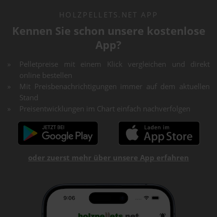
HOLZPELLETS.NET APP
Kennen Sie schon unsere kostenlose
App?
Pelletpreise mit einem Klick vergleichen und direkt
online bestellen
Mit Preisbenachrichtigungen immer auf dem aktuellen
Stand
Preisentwicklungen im Chart einfach nachverfolgen
oder zuerst mehr über unsere App erfahren