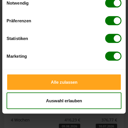
Notwendig
Hier finden Sie unser
Impressum
und unsere
Datenschutzerklärung
.
Präferenzen
Höchst- und Tiefststände der
Pelletspreise in Hürth
Statistiken
Die Tabellen zeigen die
Höchst- und Tiefststände der
Pelletspreise für lose Holzpellets und Holzpellets
Marketing
Sackware in Hürth
. Das dazugehörige Datum zeigt, wann
der Höchst- oder Tiefststand im jeweiligen Zeitraum erreicht
wurde.
Alle zulassen
Lose Holzpellets
Auswahl erlauben
Zeitraum
Höchststand
Tiefststand
4 Wochen
416,23 €
376,77 €
09.08.2026
10.07.2026