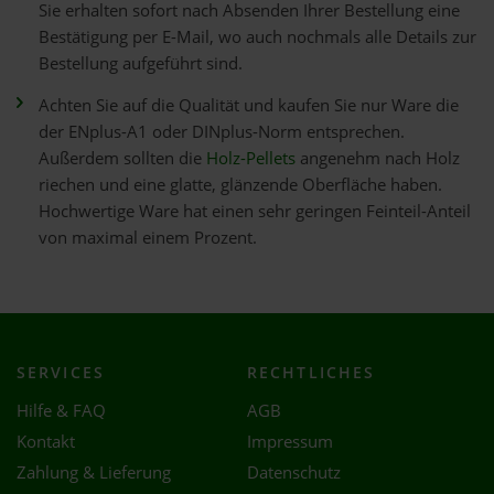
Sie erhalten sofort nach Absenden Ihrer Bestellung eine
Bestätigung per E-Mail, wo auch nochmals alle Details zur
Bestellung aufgeführt sind.
Achten Sie auf die Qualität und kaufen Sie nur Ware die
der ENplus-A1 oder DINplus-Norm entsprechen.
Außerdem sollten die
Holz-Pellets
angenehm nach Holz
riechen und eine glatte, glänzende Oberfläche haben.
Hochwertige Ware hat einen sehr geringen Feinteil-Anteil
von maximal einem Prozent.
SERVICES
RECHTLICHES
Hilfe & FAQ
AGB
Kontakt
Impressum
Zahlung & Lieferung
Datenschutz