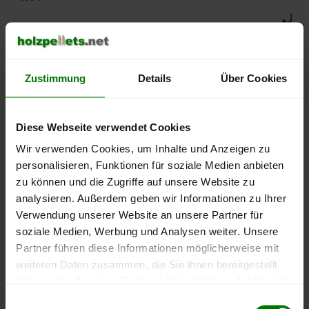
500 €
450 €
Zustimmung
Details
Über Cookies
400 €
350 €
Diese Webseite verwendet Cookies
Wir verwenden Cookies, um Inhalte und Anzeigen zu
300 €
personalisieren, Funktionen für soziale Medien anbieten
zu können und die Zugriffe auf unsere Website zu
250 €
analysieren. Außerdem geben wir Informationen zu Ihrer
September
Januar
Mai
2025
2026
2026
Verwendung unserer Website an unsere Partner für
soziale Medien, Werbung und Analysen weiter. Unsere
lose Ware
Sackware
Partner führen diese Informationen möglicherweise mit
Die aktuelle Preisentwicklung für Holzpellets in Deutschland
weiteren Daten zusammen, die Sie ihnen bereitgestellt
können Sie jederzeit auf unserer
Pelletspreise
-Seite
haben oder die sie im Rahmen Ihrer Nutzung der Dienste
nachvollziehen.
gesammelt haben.
Einwilligungsauswahl