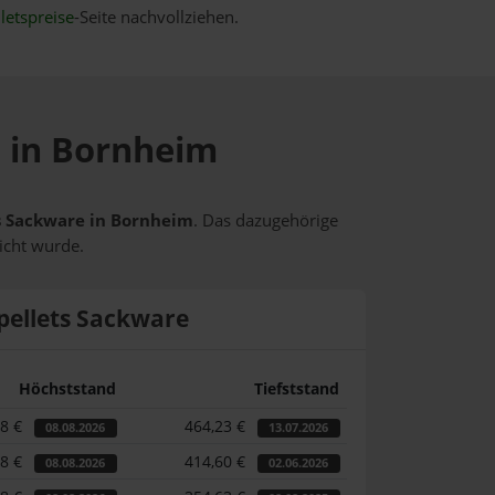
letspreise
-Seite nachvollziehen.
e in Bornheim
ts Sackware in Bornheim
. Das dazugehörige
icht wurde.
pellets Sackware
Höchststand
Tiefststand
58 €
464,23 €
08.08.2026
13.07.2026
58 €
414,60 €
08.08.2026
02.06.2026