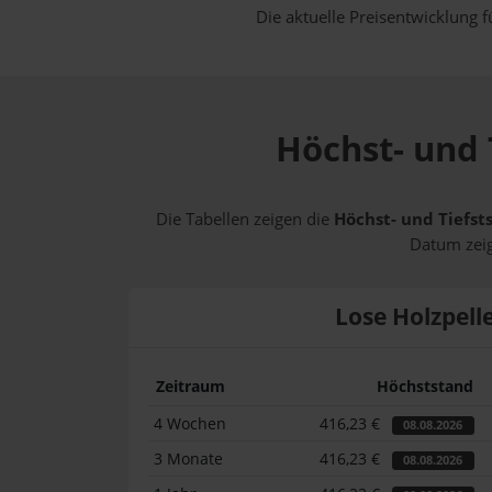
Die aktuelle Preisentwicklung f
Höchst- und 
Die Tabellen zeigen die
Höchst- und Tiefst
Datum zeig
Lose Holzpell
Zeitraum
Höchststand
4 Wochen
416,23 €
08.08.2026
3 Monate
416,23 €
08.08.2026