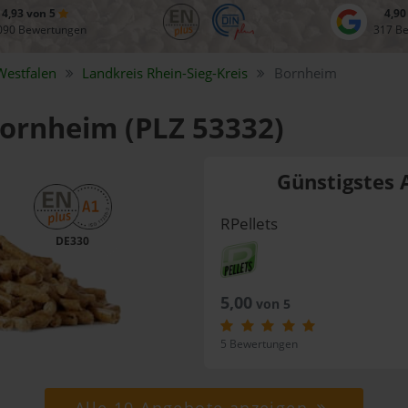
4,93 von 5
4,90
090 Bewertungen
317 B
Westfalen
Landkreis
Rhein-Sieg-Kreis
Bornheim
Bornheim (PLZ 53332)
Günstigstes 
RPellets
DE330
5,00
von 5
5 Bewertungen