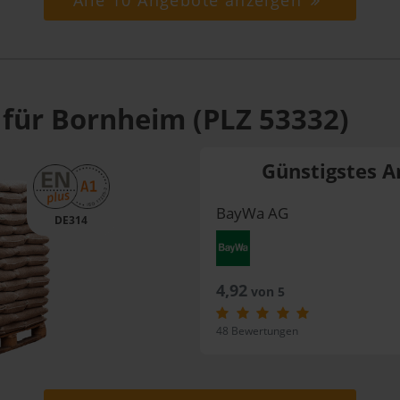
Alle 10 Angebote anzeigen
 für Bornheim (PLZ 53332)
Günstigstes A
BayWa AG
DE314
4,92
von 5
48 Bewertungen