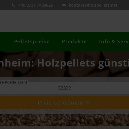
+49 8731 7409626
kontakt@holzpellets.net
Pelletspreise
Produkte
Info & Serv
nheim: Holzpellets günst
re Postleitzahl
Preis berechnen