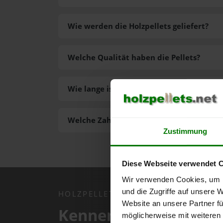
Wie werden die Holzpellets geliefert?
Welche Qualität haben die Pellets?
Wie lange ist die Lieferzeit der Pellets?
Welche Zahlungsarten gibt es?
Zustimmung
Diese Webseite verwendet 
Wir verwenden Cookies, um I
und die Zugriffe auf unsere 
HOLZPELLETS.NET APP
Website an unsere Partner fü
Kennen Sie schon uns
möglicherweise mit weiteren