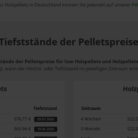
ür Holzpellets in Deutschland können Sie jederzeit auf unserer
Pel
Tiefststände der Pelletspreis
stände der Pelletspreise für lose Holzpellets und Holzpelle
t, wann der Höchst- oder Tiefststand im jeweiligen Zeitraum erre
ets
Holz
Tiefststand
Zeitraum
376,77 €
4 Wochen
522,
09.07.2026
365,94 €
3 Monate
522,
18.06.2026