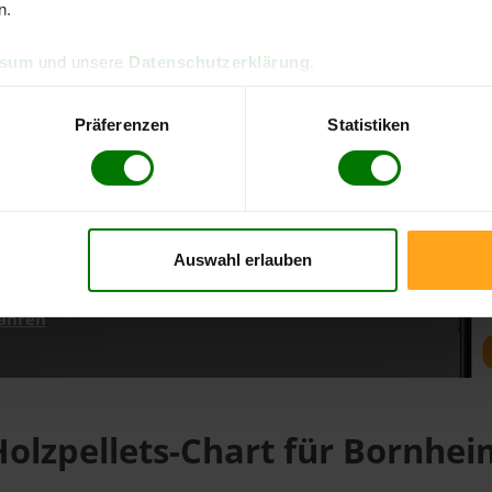
n.
ssum
und unsere
Datenschutzerklärung
.
d direkt online bestellen
m aktuellen Stand
Präferenzen
Statistiken
erfolgen
Auswahl erlauben
fahren
Holzpellets-Chart für Bornhei