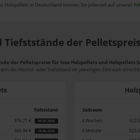
ür Holzpellets in Deutschland können Sie jederzeit auf unserer
Pel
 Tiefststände der Pelletsprei
ände der Pelletspreise für lose Holzpellets und Holzpellets
wann der Höchst- oder Tiefststand im jeweiligen Zeitraum erreich
ets
Holz
Tiefststand
Zeitraum
376,77 €
4 Wochen
522,
09.07.2026
365,94 €
3 Monate
522,
18.06.2026