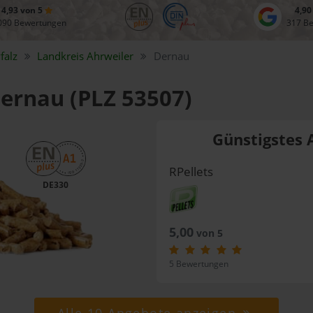
4,93 von 5
4,90
090 Bewertungen
317 B
falz
Landkreis
Ahrweiler
Dernau
Dernau (PLZ 53507)
Günstigstes 
RPellets
DE330
5,00
von 5
5 Bewertungen