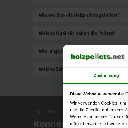
Wie werden die Holzpellets geliefert?
Welche Qualität haben die Pellets?
Wie lange ist die Lieferzeit der Pellets?
Welche Zahlungsarten gibt es?
Zustimmung
Diese Webseite verwendet 
Wir verwenden Cookies, um I
und die Zugriffe auf unsere 
HOLZPELLETS.NET APP
Website an unsere Partner fü
Kennen Sie schon uns
möglicherweise mit weiteren