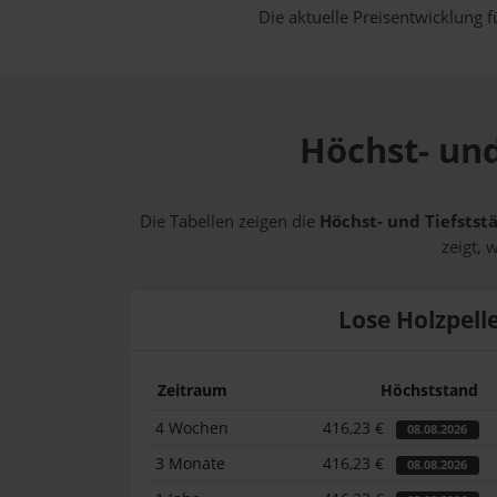
Die aktuelle Preisentwicklung f
Höchst- und
Die Tabellen zeigen die
Höchst- und Tiefstst
zeigt, 
Lose Holzpell
Zeitraum
Höchststand
4 Wochen
416,23 €
08.08.2026
3 Monate
416,23 €
08.08.2026