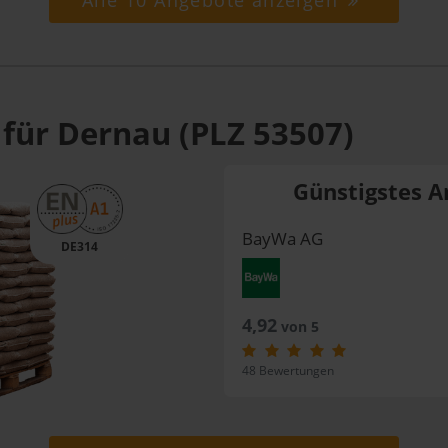
Alle 10 Angebote anzeigen
 für Dernau (PLZ 53507)
Günstigstes A
BayWa AG
DE314
4,92
von 5
48 Bewertungen