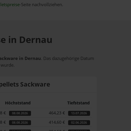
letspreise
-Seite nachvollziehen.
se in Dernau
 Sackware in Dernau
. Das dazugehörige Datum
t wurde.
pellets Sackware
Höchststand
Tiefststand
58 €
464,23 €
08.08.2026
13.07.2026
58 €
414,60 €
08.08.2026
02.06.2026