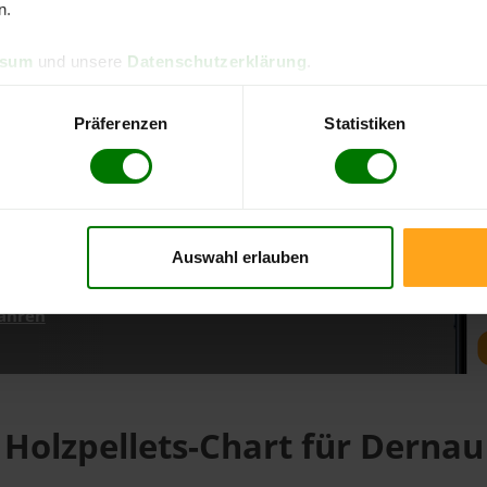
n.
ssum
und unsere
Datenschutzerklärung
.
d direkt online bestellen
m aktuellen Stand
Präferenzen
Statistiken
erfolgen
Auswahl erlauben
fahren
Holzpellets-Chart für Dernau