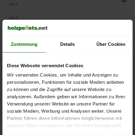
550 €
500 €
450 €
Zustimmung
Details
Über Cookies
400 €
350 €
Diese Webseite verwendet Cookies
300 €
Wir verwenden Cookies, um Inhalte und Anzeigen zu
personalisieren, Funktionen für soziale Medien anbieten
250 €
zu können und die Zugriffe auf unsere Website zu
September
Januar
Mai
analysieren. Außerdem geben wir Informationen zu Ihrer
2025
2026
2026
Verwendung unserer Website an unsere Partner für
lose Ware
Sackware
soziale Medien, Werbung und Analysen weiter. Unsere
Die aktuelle Preisentwicklung für Holzpellets in Deutschland
Partner führen diese Informationen möglicherweise mit
können Sie jederzeit auf unserer
Pelletspreise
-Seite
weiteren Daten zusammen, die Sie ihnen bereitgestellt
nachvollziehen.
haben oder die sie im Rahmen Ihrer Nutzung der Dienste