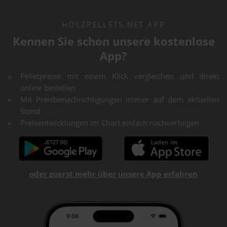
HOLZPELLETS.NET APP
Kennen Sie schon unsere kostenlose
App?
Pelletpreise mit einem Klick vergleichen und direkt
online bestellen
Mit Preisbenachrichtigungen immer auf dem aktuellen
Stand
Preisentwicklungen im Chart einfach nachverfolgen
oder zuerst mehr über unsere App erfahren