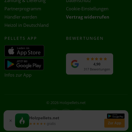
Zahlung & Lieferung
Datenschutz
Partnerprogramm
Cookie-Einstellungen
Händler werden
Vertrag widerrufen
Heizöl in Deutschland
PELLETS APP
BEWERTUNGEN
4,90
317 Bewertungen
Infos zur App
© 2026 Holzpellets.net
Facebook
Instagram
WhatsApp
Holzpellets.net
×
Zur App
★★★★★
★★★★★
gratis