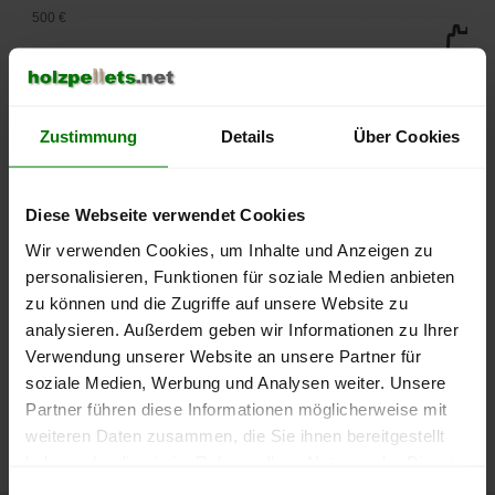
500 €
450 €
400 €
Zustimmung
Details
Über Cookies
350 €
Diese Webseite verwendet Cookies
300 €
Wir verwenden Cookies, um Inhalte und Anzeigen zu
250 €
personalisieren, Funktionen für soziale Medien anbieten
September
Januar
Mai
zu können und die Zugriffe auf unsere Website zu
2025
2026
2026
analysieren. Außerdem geben wir Informationen zu Ihrer
lose Ware
Sackware
Verwendung unserer Website an unsere Partner für
Die aktuelle Preisentwicklung für Holzpellets in Deutschland
soziale Medien, Werbung und Analysen weiter. Unsere
können Sie jederzeit auf unserer
Pelletspreise
-Seite
Partner führen diese Informationen möglicherweise mit
nachvollziehen.
weiteren Daten zusammen, die Sie ihnen bereitgestellt
haben oder die sie im Rahmen Ihrer Nutzung der Dienste
gesammelt haben.