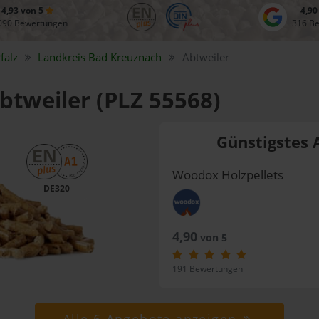
4,93 von 5
4,90
090 Bewertungen
316 B
falz
Landkreis
Bad Kreuznach
Abtweiler
Abtweiler (PLZ 55568)
Günstigstes 
Woodox Holzpellets
DE320
4,90
von 5
191 Bewertungen