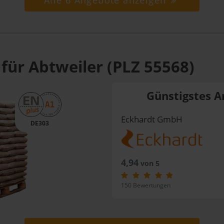
Alle 6 Angebote anzeigen
für Abtweiler (PLZ 55568)
Günstigstes A
Eckhardt GmbH
DE303
4,94
von 5
150 Bewertungen