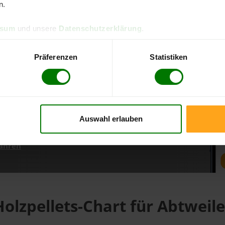
n.
ssum
und unsere
Datenschutzerklärung
.
d direkt online bestellen
m aktuellen Stand
Präferenzen
Statistiken
erfolgen
Auswahl erlauben
fahren
Holzpellets-Chart für Abtweile