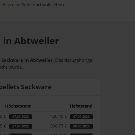
letspreise
-Seite nachvollziehen.
 in Abtweiler
ts Sackware in Abtweiler
. Das dazugehörige
icht wurde.
pellets Sackware
Höchststand
Tiefststand
55 €
426,40 €
27.07.2026
07.07.2026
55 €
398,73 €
27.07.2026
08.06.2026