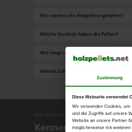
Wie werden die Holzpellets geliefert?
Welche Qualität haben die Pellets?
Wie lange ist die Lieferzeit der Pellets?
Welche Zahlungsarten gibt es?
Zustimmung
Diese Webseite verwendet 
Wir verwenden Cookies, um I
und die Zugriffe auf unsere 
HOLZPELLETS.NET APP
Website an unsere Partner fü
Kennen Sie schon uns
möglicherweise mit weiteren