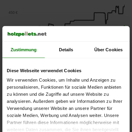
450 €
400 €
350 €
Zustimmung
Details
Über Cookies
300 €
Diese Webseite verwendet Cookies
250 €
Wir verwenden Cookies, um Inhalte und Anzeigen zu
September
Januar
Mai
personalisieren, Funktionen für soziale Medien anbieten
2025
2026
2026
zu können und die Zugriffe auf unsere Website zu
lose Ware
Sackware
analysieren. Außerdem geben wir Informationen zu Ihrer
Die aktuelle Preisentwicklung für Holzpellets in Deutschland
Verwendung unserer Website an unsere Partner für
können Sie jederzeit auf unserer
Pelletspreise
-Seite
soziale Medien, Werbung und Analysen weiter. Unsere
nachvollziehen.
Partner führen diese Informationen möglicherweise mit
weiteren Daten zusammen, die Sie ihnen bereitgestellt