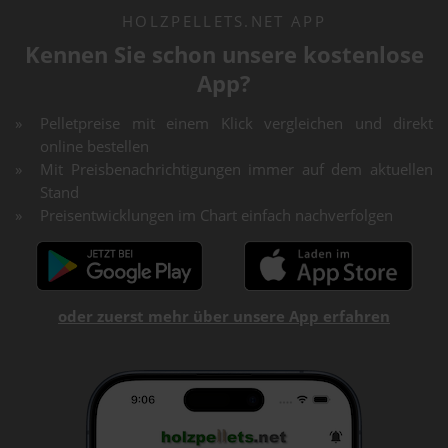
HOLZPELLETS.NET APP
Kennen Sie schon unsere kostenlose
App?
Pelletpreise mit einem Klick vergleichen und direkt
online bestellen
Mit Preisbenachrichtigungen immer auf dem aktuellen
Stand
Preisentwicklungen im Chart einfach nachverfolgen
oder zuerst mehr über unsere App erfahren